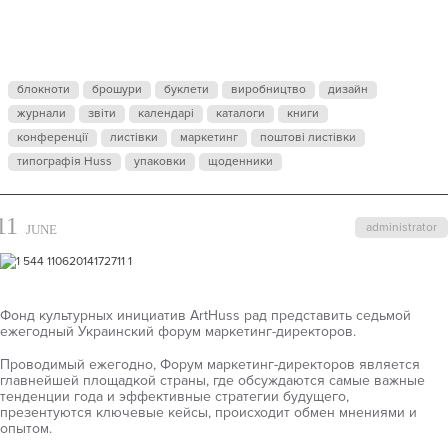
МАРКЕТИНГ-
ДИРЕКТОРО
блокноти
брошури
буклети
виробництво
дизайн
журнали
звіти
календарі
каталоги
книги
конференції
листівки
маркетинг
поштові листівки
типографія Huss
упаковки
щоденники
11
administrator
JUNE
Фонд культурных инициатив ArtHuss рад представить седьмой
ежегодный Украинский форум маркетинг-директоров.
Проводимый ежегодно, Форум маркетинг-директоров является
главнейшей площадкой страны, где обсуждаются самые важные
тенденции года и эффективные стратегии будущего,
презентуются ключевые кейсы, происходит обмен мнениями и
опытом.