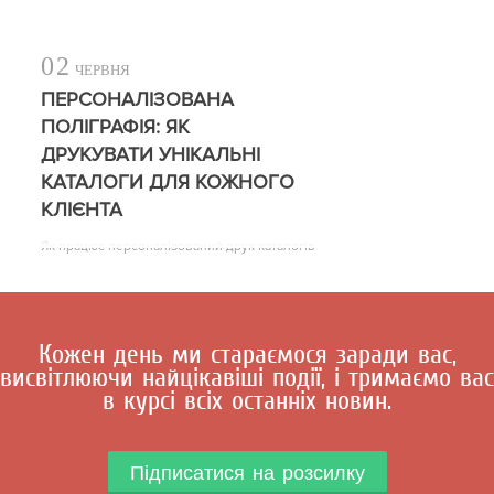
02
ЧЕРВНЯ
ПЕРСОНАЛІЗОВАНА
ПОЛІГРАФІЯ: ЯК
ДРУКУВАТИ УНІКАЛЬНІ
КАТАЛОГИ ДЛЯ КОЖНОГО
КЛІЄНТА
Як працює персоналізований друк каталогів
Кожен день ми стараємося заради вас,
висвітлюючи найцікавіші події, і тримаємо вас
в курсі всіх останніх новин.
Підписатися на розсилку