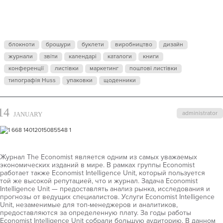
INTELLIGEN
UNIT
блокноти
брошури
буклети
виробництво
дизайн
журнали
звіти
календарі
каталоги
книги
конференції
листівки
маркетинг
поштові листівки
типографія Huss
упаковки
щоденники
14
administrator
JANUARY
Журнал The Economist является одним из самых уважаемых
экономических изданий в мире. В рамках группы Economist
работает также Economist Intelligence Unit, который пользуется
той же высокой репутацией, что и журнал. Задача Economist
Intelligence Unit — предоставлять анализ рынка, исследования и
прогнозы от ведущих специалистов. Услуги Economist Intelligence
Unit, незаменимые для топ-менеджеров и аналитиков,
предоставляются за определенную плату. За годы работы
Economist Intelligence Unit собрали большую аудиторию. В данном