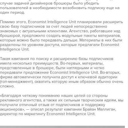
случае задачей дизайнеров брошюры было убедить
пользователей в необходимости возобновить подписку еще на
один период.
Помимо этого, Economist Intelligence Unit планировали расширить
свою базу подписчиков за счет людей непосредственно
знакомых с актуальными клиентами. Агентство, работавшее над
брошюрой, предложило создать модульные пакеты материалов,
которые можно было передавать дальше. Материалы в них были
разделены по уровням доступа, которые предлагали Economist
Intelligence Unit.
Такая кампания по поиску и расширению базы подписчиков
имела несколько преимуществ. Во-первых, материалы,
представленные в брошюре, были наглядными и четко
передавали предложение Economist Intelligence Unit. Во-вторых,
фирма автоматически получила доступ к ключевой аудитории
(топ-менеджмент), охватить которую иным образом обычно очень
сложно.
«Благодаря четкому пониманию наших целей со стороны
рекламного агентства, а также их сильным творческим идеям, мы
получили отличный отзыв от подписчиков и поддержку
акционеров», — описал результат кампании Брайан Маллиган,
директор по маркетингу Economist Intelligence Unit.