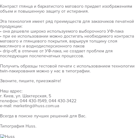
Контраст глянца и бархатистого матового придает изображениям
объем и повышенную защиту от истирания.
Эта технология имеет ряд преимуществ для заказчиков печатной
продукции:
• она дешевле широко используемого выборочного УФ-лака
• при ее использовании можно достигать необходимого контраста
матового и глянцевого покрытия, варьируя толщину слоя
масляного и воднодисперсионного лаков
• drip-off, в отличие от УФ-лака, не создает проблем для
последующих послепечатных процессов.
Получить образцы тестовой печати с использованием технологии
twin-лакирования можно у нас в типографии.
Звоните, пишите, приезжайте!
Наш адрес:
г. Киев, ул. Шахтерская, 5
телефон: 044 430-1549, 044 430-3422
e-mail: marketing@huss.com.ua
Всегда в поиске лучших решений для Вас.
Типография Huss.