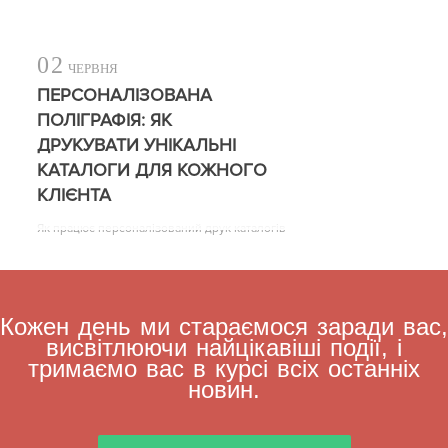
02
ЧЕРВНЯ
ПЕРСОНАЛІЗОВАНА
ПОЛІГРАФІЯ: ЯК
ДРУКУВАТИ УНІКАЛЬНІ
КАТАЛОГИ ДЛЯ КОЖНОГО
КЛІЄНТА
Як працює персоналізований друк каталогів
Кожен день ми стараємося заради вас,
висвітлюючи найцікавіші події, і
тримаємо вас в курсі всіх останніх
новин.