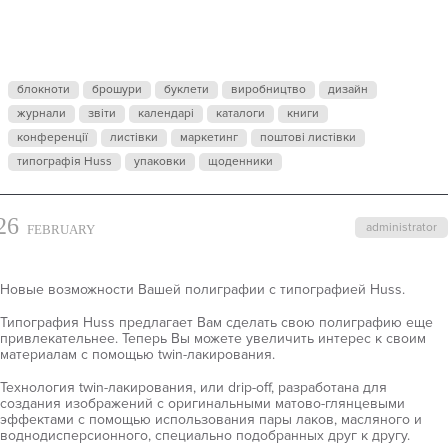
НОВЫЕ
ВОЗМОЖНОС
блокноти
брошури
буклети
виробництво
дизайн
журнали
звіти
ВАШЕЙ
календарі
каталоги
книги
конференції
листівки
маркетинг
поштові листівки
типографія Huss
упаковки
щоденники
ПОЛИГРАФИ
26
administrator
FEBRUARY
Новые возможности Вашей полиграфии с типографией Huss.
Типография Huss предлагает Вам сделать свою полиграфию еще
привлекательнее. Теперь Вы можете увеличить интерес к своим
материалам с помощью twin-лакирования.
Технология twin-лакирования, или drip-off, разработана для
создания изображений с оригинальными матово-глянцевыми
эффектами с помощью использования пары лаков, масляного и
воднодисперсионного, специально подобранных друг к другу.