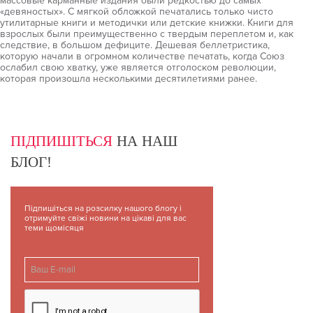
массовые карманные издания были редкостью до самых
«девяностых». С мягкой обложкой печатались только чисто
утилитарные книги и методички или детские книжки. Книги для
взрослых были преимущественно с твердым переплетом и, как
следствие, в большом дефиците. Дешевая беллетристика,
которую начали в огромном количестве печатать, когда Союз
ослабил свою хватку, уже является отголоском революции,
которая произошла несколькими десятилетиями ранее.
ПІДПИШІТЬСЯ
НА НАШ
БЛОГ!
Підпишіться на розсилку нашого блогу і
отримуйте свіжі новини на цікаві для вас
теми щомісяця