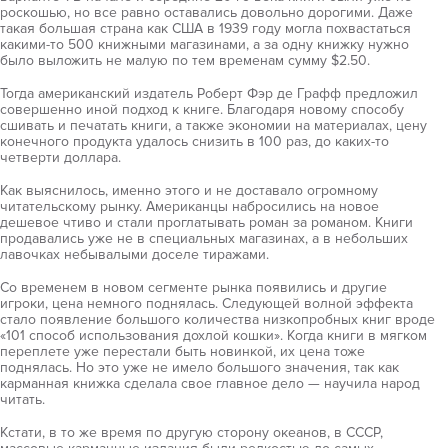
роскошью, но все равно оставались довольно дорогими. Даже
такая большая страна как США в 1939 году могла похвастаться
какими-то 500 книжными магазинами, а за одну книжку нужно
было выложить не малую по тем временам сумму $2.50.
Тогда американский издатель Роберт Фэр де Графф предложил
совершенно иной подход к книге. Благодаря новому способу
сшивать и печатать книги, а также экономии на материалах, цену
конечного продукта удалось снизить в 100 раз, до каких-то
четверти доллара.
Как выяснилось, именно этого и не доставало огромному
читательскому рынку. Американцы набросились на новое
дешевое чтиво и стали проглатывать роман за романом. Книги
продавались уже не в специальных магазинах, а в небольших
лавочках небывалыми доселе тиражами.
Со временем в новом сегменте рынка появились и другие
игроки, цена немного поднялась. Следующей волной эффекта
стало появление большого количества низкопробных книг вроде
«101 способ использования дохлой кошки». Когда книги в мягком
переплете уже перестали быть новинкой, их цена тоже
поднялась. Но это уже не имело большого значения, так как
карманная книжка сделала свое главное дело — научила народ
читать.
Кстати, в то же время по другую сторону океанов, в СССР,