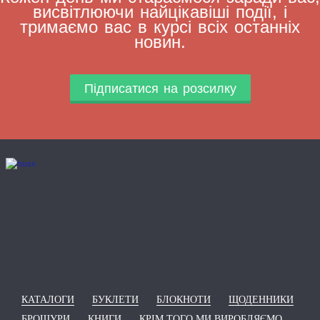
висвітлюючи найцікавіші події, і
тримаємо вас в курсі всіх останніх
новин.
Підписатися на розсилку
КАТАЛОГИ
БУКЛЕТИ
БЛОКНОТИ
ЩОДЕННИКИ
БРОШУРИ
КНИГИ
КРІМ ТОГО МИ ВИРОБЛЯЄМО