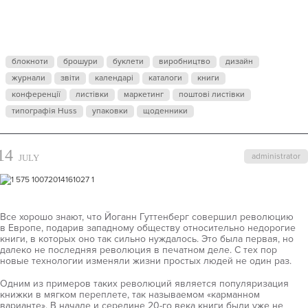
ЧТИВО
блокноти
брошури
буклети
виробництво
дизайн
журнали
звіти
календарі
каталоги
книги
конференції
листівки
маркетинг
поштові листівки
типографія Huss
упаковки
щоденники
14
administrator
JULY
Все хорошо знают, что Йоганн Гуттенберг совершил революцию
в Европе, подарив западному обществу относительно недорогие
книги, в которых оно так сильно нуждалось. Это была первая, но
далеко не последняя революция в печатном деле. С тех пор
новые технологии изменяли жизни простых людей не один раз.
Одним из примеров таких революций является популяризация
книжки в мягком переплете, так называемом «карманном
варианте». В начале и середине 20-го века книги были уже не