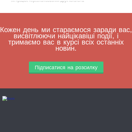
Як працює персоналізований друк каталогів
Кожен день ми стараємося заради вас,
висвітлюючи найцікавіші події, і
тримаємо вас в курсі всіх останніх
новин.
Підписатися на розсилку