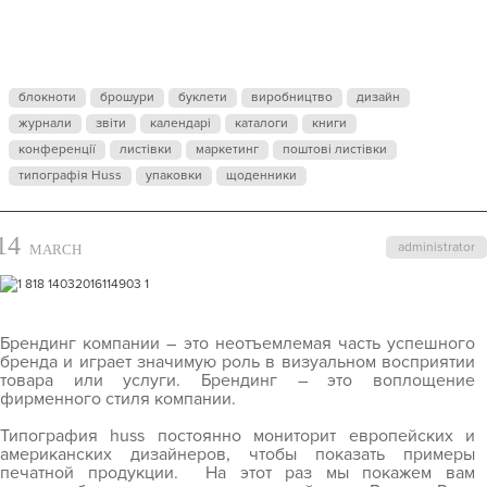
блокноти
брошури
буклети
виробництво
дизайн
журнали
звіти
календарі
каталоги
книги
конференції
листівки
маркетинг
поштові листівки
типографія Huss
упаковки
щоденники
14
administrator
MARCH
Брендинг компании – это неотъемлемая часть успешного
бренда и играет значимую роль в визуальном восприятии
товара или услуги. Брендинг – это воплощение
фирменного стиля компании.
Типография
huss
постоянно мониторит европейских и
американских дизайнеров, чтобы показать примеры
печатной продукции. На этот раз мы покажем вам