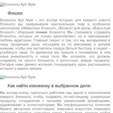
Фишка:
Блокноты Kyiv Style – это всегда истории: для каждого нового
блокнота мы придумываем оригинальную тему и особенное
наполнение («Мамочкин блокнот», «Блокнот для дела», «Взрослый
блокнот», «Хороший
плохой
блокнот»). Мы стремимся создавать
блокноты, которые не только вдохновляют, но и завоевывают
любовь аудитории. Главный секрет в том, что мы вкладываем в
нашу продукцию душу, насыщаем их по максимуму и делаем
живыми, чтобы они заставляли сердца биться быстрее, а людей –
улыбаться чаще. Со временем мы пришли к пониманию, в чем
наша уникальность и наша сила. Мы осознали, что должны
создавать не просто блокноты, а целостные, живые продукты.
Сегодня нами движет желание генерировать идеи, рассказывать
истории и дарить эмоции.
Как найти изюминку в выбранном деле:
Мы всегда очень тщательно работаем над идеей и наполнением
каждого блокнота, чтобы создавать по-настоящему уникальные
продукты, сотрудничая с лучшими украинскими дизайнерами,
художниками и иллюстраторами. Мы перфекционисты: отличная
бумага, авторские иллюстрации, немножко искусства, немножко
хорошего дизайна, немножко магии. Аудитория, которая любит