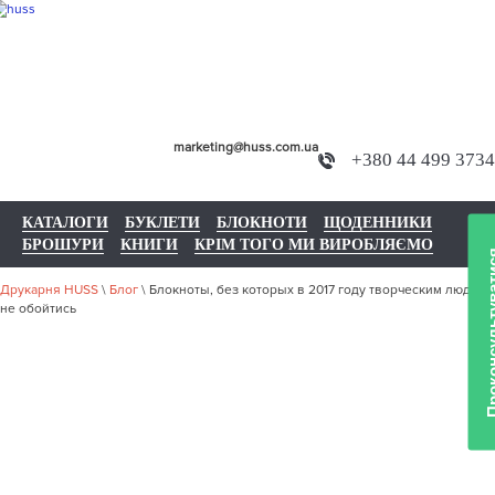
marketing@huss.com.ua
+380 44 499 3734
КАТАЛОГИ
БУКЛЕТИ
БЛОКНОТИ
ЩОДЕННИКИ
БРОШУРИ
КНИГИ
КРІМ ТОГО МИ ВИРОБЛЯЄМО
Проконсульт
Друкарня HUSS
\
Блог
\
Блокноты, без которых в 2017 году творческим людям
не обойтись
БЛОКНОТЫ,