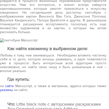
рождается в процессе жизненных переживаний представителя
искусства. Нам это интересно, а значит всегда найдутся
единомышленники, которые захотят прикасаться к искусству
ежедневно. На сегодняшний день доступны скетчбуки с
изображением картин Винсента Ван Гога, Джексона Поллока,
Василия Кандинского, Питера Брейгеля и других. В дальнейшем
планируется расширение ассортимента, поскольку есть еще
множество художников и их картин, о которых мы хотим
рассказать больше.
Как найти изюминку в выбранном деле:
Любовь к тому, чем занимаешься. Необходимо вложить частичку
себя в то дело, которое хочешь развивать, а идеи появляются
уже в процессе. Быть интересным всей аудитории просто
невозможно, но найти свою нишу и быть уникальным в ней –
вполне реально.
Где купить:
на
сайте
Manuscript, а также в магазинах, адреса которых также
указаны
на сайте.
Что:
Little black note с авторскими раскрасками
Зои Орловой издательства ArtHuss