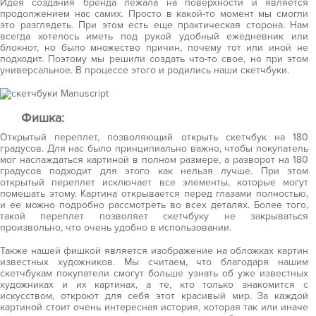
Идея создания бренда лежала на поверхности и является
продолжением нас самих. Просто в какой-то момент мы смогли
это разглядеть. При этом есть еще практическая сторона. Нам
всегда хотелось иметь под рукой удобный ежедневник или
блокнот, но было множество причин, почему тот или иной не
подходит. Поэтому мы решили создать что-то свое, но при этом
универсальное. В процессе этого и родились наши скетчбуки.
Фишка:
Открытый переплет, позволяющий открыть скетчбук на 180
градусов. Для нас было принципиально важно, чтобы покупатель
мог наслаждаться картиной в полном размере, а разворот на 180
градусов подходит для этого как нельзя лучше. При этом
открытый переплет исключает все элементы, которые могут
помешать этому. Картина открывается перед глазами полностью,
и ее можно подробно рассмотреть во всех деталях. Более того,
такой переплет позволяет скетчбуку не закрываться
произвольно, что очень удобно в использовании.
Также нашей фишкой является изображение на обложках картин
известных художников. Мы считаем, что благодаря нашим
скетчбукам покупатели смогут больше узнать об уже известных
художниках и их картинах, а те, кто только знакомится с
искусством, откроют для себя этот красивый мир. За каждой
картиной стоит очень интересная история, которая так или иначе