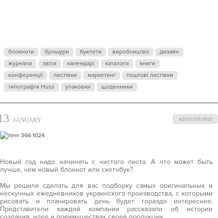
БЕЗ
КОТОРЫХ В
блокноти
брошури
буклети
виробництво
дизайн
журнали
2017 ГОДУ
звіти
календарі
каталоги
книги
конференції
листівки
маркетинг
поштові листівки
типографія Huss
упаковки
щоденники
ТВОРЧЕСКИ
13
administrator
JANUARY
ЛЮДЯМ НЕ
ОБОЙТИСЬ
Новый год надо начинать с чистого листа. А что может быть
лучше, чем новый блокнот или скетчбук?
Мы решили сделать для вас подборку самых оригинальных и
нескучных ежедневников украинского производства, с которыми
рисовать и планировать день будет гораздо интереснее.
Представители каждой компании рассказали об истории
создания, идее и преимуществах своей продукции.