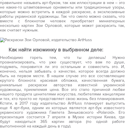
правильнее называть арт-буком, так как иллюстрации в нем – это
не какие-то штампованные орнаменты или традиционные узоры,
которые можно встретить в каждой раскраске, а эксклюзивные
работы украинской художницы. Так что смело можно сказать, что
вместе с блокнотом человек приобретает миниатюрных
несколько картин Зои Орловой, которые может раскрасить так,
как считает нужным.
Как найти изюминку в выбранном деле:
Необходимо гореть тем, что ты делаешь! Нужно
проанализировать, что уже существует, что вам по душе,
подумать, понравится ли это остальным и совместить это. И,
конечно, нельзя забывать о качестве, которое всегда должно
быть на первом месте. В нашем случае это все составляющие
крутого блокнота: красивая обложка, качественная бумага,
уникальные раскраски авторства известной украинской
художницы, приемлемая цена. Все это стало причиной любви
нашего продукта ценителями искусства, любителями канцелярии
и тех, кто просто не представляет свою жизнь без планирования.
Кстати, в 2017 году издательство ArtHuss планирует выпустить
еще 4 арт-бука, одним их которых является арт-бук известного
украинского художника Гамлета Зиньковского «Polaroid». Его
презентация состоится 7 апреля в Музее истории Киева, где
будут находиться 365 картин автора (по одной работе
выполненной на каждый день в году).