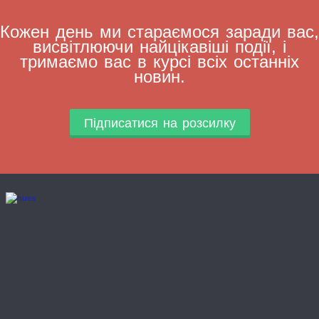
Кожен день ми стараємося заради вас,
висвітлюючи найцікавіші події, і
тримаємо вас в курсі всіх останніх
новин.
Підписатися на розсилку