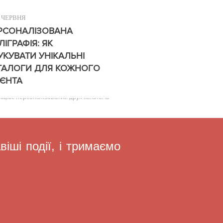
ЧЕРВНЯ
РСОНАЛІЗОВАНА
ЛІГРАФІЯ: ЯК
УКУВАТИ УНІКАЛЬНІ
ТАЛОГИ ДЛЯ КОЖНОГО
ІЄНТА
рацює персоналізований друк каталогів
іші події, і тримаємо