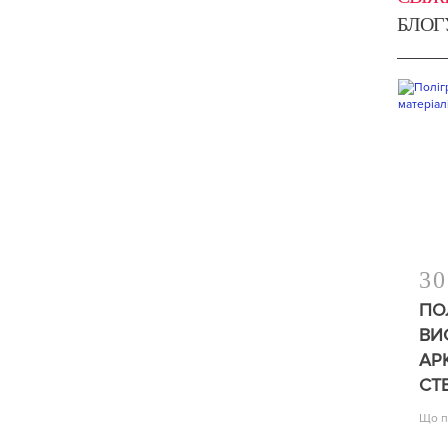
БЛОГ
30
ПО
ВИ
АР
СТ
Що п