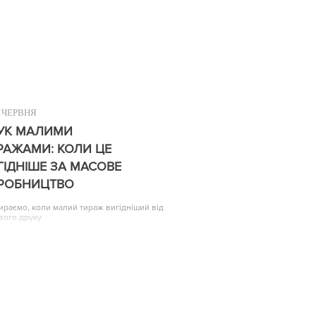
ЧЕРВНЯ
УК МАЛИМИ
РАЖАМИ: КОЛИ ЦЕ
ГІДНІШЕ ЗА МАСОВЕ
РОБНИЦТВО
ираємо, коли малий тираж вигідніший від
вого друку