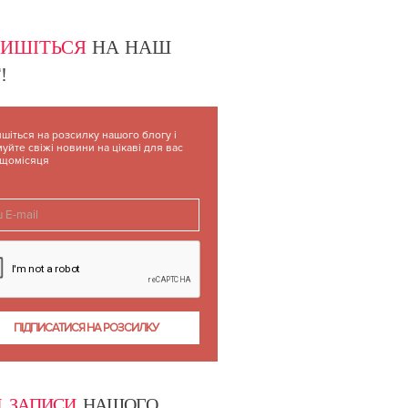
ПИШІТЬСЯ
НА НАШ
!
шіться на розсилку нашого блогу і
уйте свіжі новини на цікаві для вас
 щомісяця
І ЗАПИСИ
НАШОГО