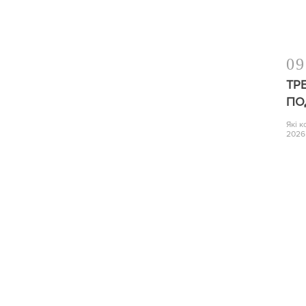
09
ТР
ПО
Які 
2026