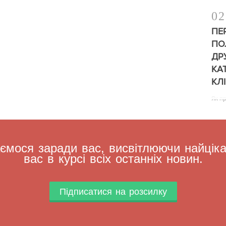
02
ПЕ
ПО
ДР
КА
КЛ
Як п
мося заради вас, висвітлюючи найцікав
вас в курсі всіх останніх новин.
Підписатися на розсилку