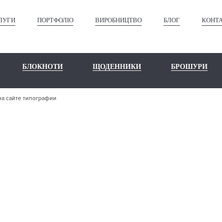
ЛУГИ
ПОРТФОЛІО
ВИРОБНИЦТВО
БЛОГ
КОНТ
БЛОКНОТИ
ЩОДЕННИКИ
БРОШУРИ
на сайте типографии
 РУКОВОДИТЕ
ЙТЕ ТИПОГРА