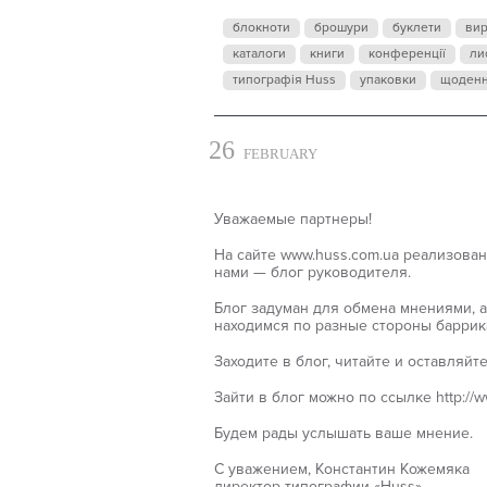
блокноти
брошури
буклети
ви
каталоги
книги
конференції
ли
типографія Huss
упаковки
щоден
26
FEBRUARY
Уважаемые партнеры!
На сайте www.huss.com.ua реализова
нами — блог руководителя.
Блог задуман для обмена мнениями, а
находимся по разные стороны баррик
Заходите в блог, читайте и оставляйт
Зайти в блог можно по ссылке http://w
Будем рады услышать ваше мнение.
С уважением, Константин Кожемяка
директор типографии «Huss»