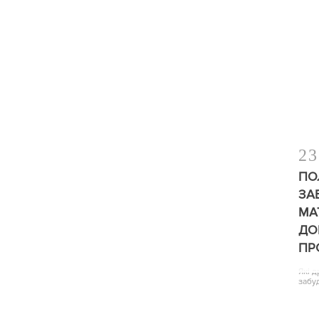
23
ПО
ЗА
МА
ДО
ПР
Які 
забу