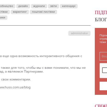
робництво
дизайн
журнали
звіти
календарі
ПІД
стівки
маркетинг
поштові листівки
ники
БЛОГ
administrator
Підпи
отрим
теми
на еще одна возможность интерактивного общения с
 также для того, чтобы мы с вами понимали, что мы не
ад, а являемся Партнерами.
е свои комментарии.
ww.huss.com.ua/blog
СВІЖ