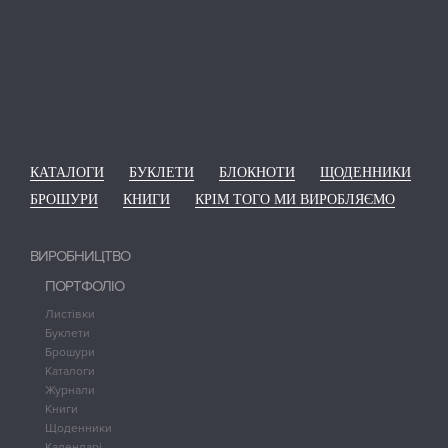
КАТАЛОГИ
БУКЛЕТИ
БЛОКНОТИ
ЩОДЕННИКИ
БРОШУРИ
КНИГИ
КРІМ ТОГО МИ ВИРОБЛЯЄМО
ВИРОБНИЦТВО
ПОРТФОЛІО
Листівки
Буклети
Брошури
Каталоги
Журнали
Книги
Щоденники
Календарі