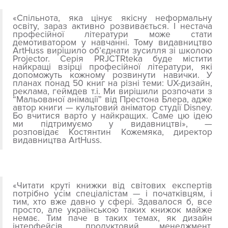
«Спільнота, яка цінує якісну неформальну
освіту, зараз активно розвивається. І нестача
професійної літератури може стати
демотиватором у навчанні. Тому видавництво
ArtHuss вирішило об’єднати зусилля зі школою
Projector. Серія PRJCTRteka буде містити
найкращі взірці професійної літератури, які
допоможуть кожному розвинути навички. У
планах понад 50 книг на різні теми: UX-дизайн,
реклама,
геймдев
т.і. Ми вирішили розпочати з
“Мальованої анімації” від Престона Блера, адже
автор книги
—
культовий аніматор студії Disney.
Бо вчитися варто у найкращих. Саме цю ідею
ми підтримуємо у видавництві»
, —
розповідає
Костянтин Кожемяка, директор
видавництва ArtHuss
.
«Читати круті книжки від світових експертів
потрібно усім спеціалістам — і початківцям, і
тим, хто вже давно у сфері. Здавалося б, все
просто, але українською таких книжок майже
немає. Тим паче в таких темах, як дизайн
інтерфейсів, продуктовий менеджмент,