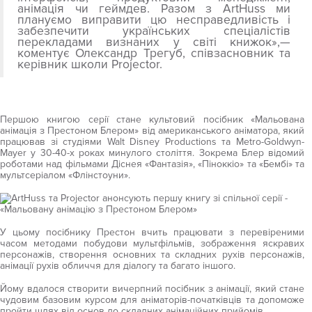
анімація чи
геймдев
. Разом з ArtHuss ми
плануємо виправити цю несправедливість і
забезпечити українських спеціалістів
перекладами визнаних у світі книжок»
,
—
коментує
Олександр Трегуб, співзасновник та
керівник школи Projector
.
Першою книгою серії стане культовий посібник
«Мальована
анімація з Престоном Блером»
від американського аніматора, який
працював зі студіями Walt Disney Productions та Metro-Goldwyn-
Mayer у 30-40-х роках минулого століття. Зокрема Блер відомий
роботами над фільмами Діснея «Фантазія», «Піноккіо» та «Бембі» та
мультсеріалом «
Флінстоуни
».
У цьому посібнику Престон вчить працювати з перевіреними
часом методами побудови мультфільмів, зображення яскравих
персонажів, створення основних та складних рухів персонажів,
анімації рухів обличчя для діалогу та багато іншого.
Йому вдалося створити вичерпний посібник з анімації, який стане
чудовим базовим курсом для аніматорів-початківців та допоможе
пройти шлях від основ до складних анімаційних
прийомів
.