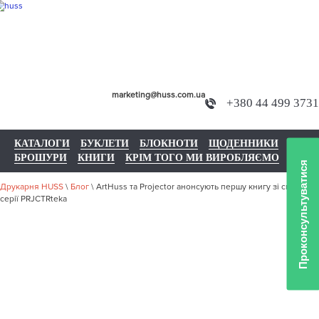
marketing@huss.com.ua
+380 44 499 3731
КАТАЛОГИ
БУКЛЕТИ
БЛОКНОТИ
ЩОДЕННИКИ
БРОШУРИ
КНИГИ
КРІМ ТОГО МИ ВИРОБЛЯЄМО
Проконсультуватися
Друкарня HUSS
\
Блог
\
ArtHuss та Projector анонсують першу книгу зі спільної
серії PRJCTRteka
ARTHUSS ТА