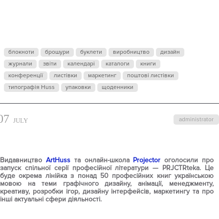
PROJECTOR
АНОНСУЮТЬ
блокноти
брошури
буклети
виробництво
дизайн
журнали
звіти
ПЕРШУ
календарі
каталоги
книги
конференції
листівки
маркетинг
поштові листівки
типографія Huss
упаковки
щоденники
КНИГУ ЗІ
07
administrator
JULY
СПІЛЬНОЇ
Видавництво
ArtHuss
та онлайн-школа
Projector
оголосили про
СЕРІЇ
запуск спільної серії професійної літератури — PRJCTRteka. Це
буде окрема лінійка з понад 50 професійних книг українською
мовою на теми графічного дизайну, анімації, менеджменту,
креативу, розробки ігор, дизайну інтерфейсів, маркетингу та про
PRJCTRTEKA
інші актуальні сфери діяльності.