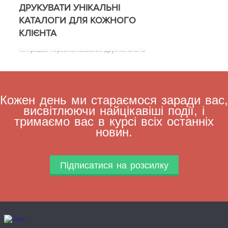
ДРУКУВАТИ УНІКАЛЬНІ
КАТАЛОГИ ДЛЯ КОЖНОГО
КЛІЄНТА
Як працює персоналізований друк каталогів
Кожен день ми стараємося заради вас,
висвітлюючи найцікавіші події, і
тримаємо вас в курсі всіх останніх
новин.
Підписатися на розсилку