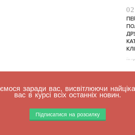
02
ПЕ
ПО
ДР
КА
КЛ
Як п
мося заради вас, висвітлюючи найцікав
вас в курсі всіх останніх новин.
Підписатися на розсилку