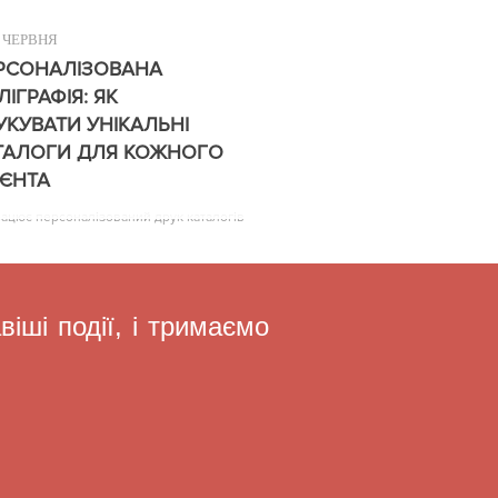
ЧЕРВНЯ
РСОНАЛІЗОВАНА
ЛІГРАФІЯ: ЯК
УКУВАТИ УНІКАЛЬНІ
ТАЛОГИ ДЛЯ КОЖНОГО
ІЄНТА
рацює персоналізований друк каталогів
іші події, і тримаємо