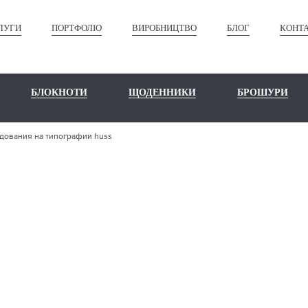
ЛУГИ
ПОРТФОЛІО
ВИРОБНИЦТВО
БЛОГ
КОНТ
БЛОКНОТИ
ЩОДЕННИКИ
БРОШУРИ
дования на типографии huss
НОНС НОВО
ОРУДОВАНИЯ