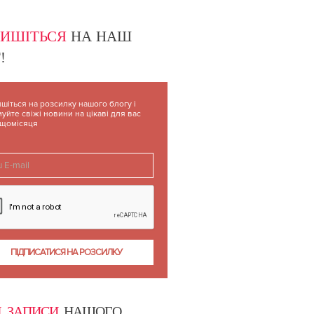
USS
ПИШІТЬСЯ
НА НАШ
!
шіться на розсилку нашого блогу і
уйте свіжі новини на цікаві для вас
 щомісяця
І ЗАПИСИ
НАШОГО