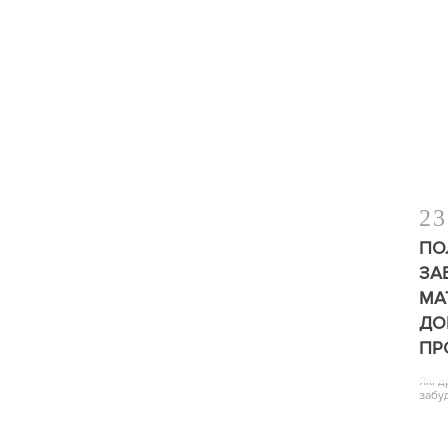
23
ПО
ЗА
МА
ДО
ПР
Які 
забу