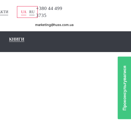
+380 44 499
АКТИ
UA
RU
3735
marketing@huss.com.ua
КНИГИ
Проконсультуватися
ГО
 НА