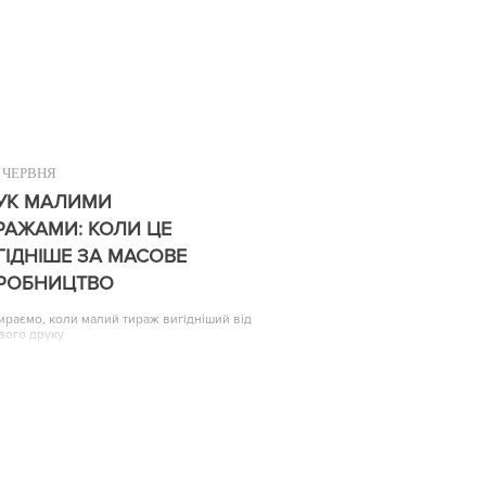
ЧЕРВНЯ
УК МАЛИМИ
РАЖАМИ: КОЛИ ЦЕ
ГІДНІШЕ ЗА МАСОВЕ
РОБНИЦТВО
ираємо, коли малий тираж вигідніший від
вого друку