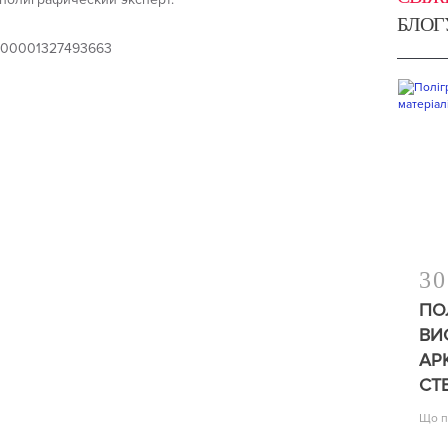
БЛОГ
d=100001327493663
30
ПО
ВИ
АР
СТ
Що п