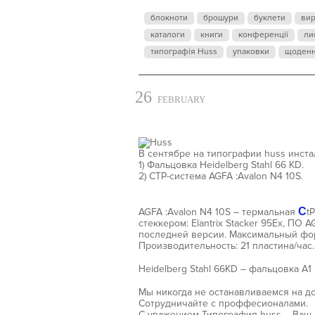
ТИ
блокноти
брошури
буклети
ви
каталоги
книги
конференції
ли
типографія Huss
упаковки
щоден
26
FEBRUARY
В сентябре на типографии huss инст
1) Фальцовка Heidelberg Stahl 66 KD.
2) CTP-система AGFA :Avalon N4 10S.
C
AGFA :Avalon N4 10S – термальная
t
стеккером: Elantrix Stacker 95Ex, ПО
последней версии. Максимальный фо
Производительность: 21 пластина/час.
Heidelberg Stahl 66KD – фальцовка А
Мы никогда не останавливаемся на до
Сотрудничайте с проффесионалами.
С уважением Типография huss – Ваш 