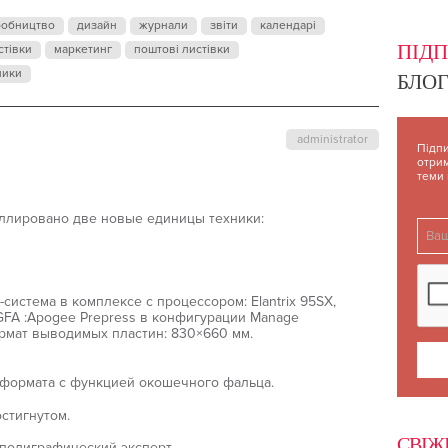
ПОГРАФИИ H
робництво
дизайн
журнали
звіти
календарі
ПІД
стівки
маркетинг
поштові листівки
ники
БЛОГ
administrator
Підпи
отрим
теми
аллировано две новые единицы техники:
P-система в комплексе с процессором: Elantrix 95SX,
 AGFA :Apogee Prepress в конфигурации Manage
рмат выводимых пластин: 830×660 мм.
1 формата с функцией окошечного фальца.
стигнутом.
СВІЖ
полиграфический эксперт.