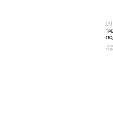
09
ТР
ПО
Які 
2026