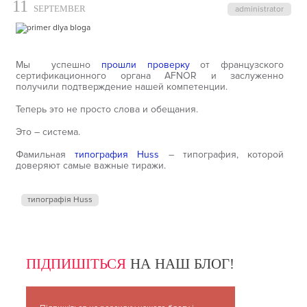
11
SEPTEMBER
administrator
Мы успешно
прошли проверку
от французского
сертификационного органа AFNOR и заслуженно
получили подтверждение нашей компетенции.
Теперь это не просто слова и обещания.
Это – система.
Фамильная
типография Huss
– типография, которой
доверяют самые важные тиражи.
типографія Huss
ПІДПИШІТЬСЯ
НА НАШ БЛОГ!