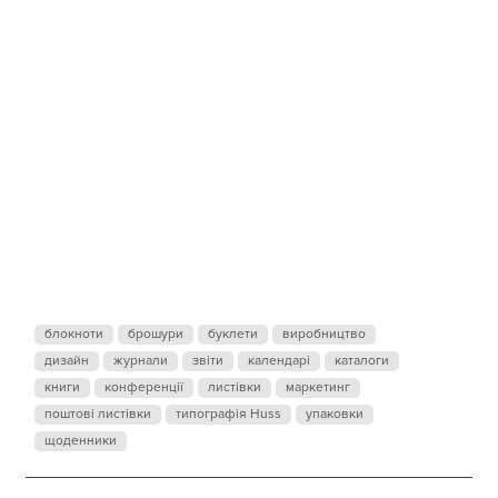
МЫ
ПОЛУЧИЛИ
СЕРТИФИКА
КАЧЕСТВА
блокноти
брошури
буклети
виробництво
дизайн
журнали
звіти
календарі
каталоги
ISO
книги
конференції
листівки
маркетинг
поштові листівки
типографія Huss
упаковки
щоденники
9001:2015