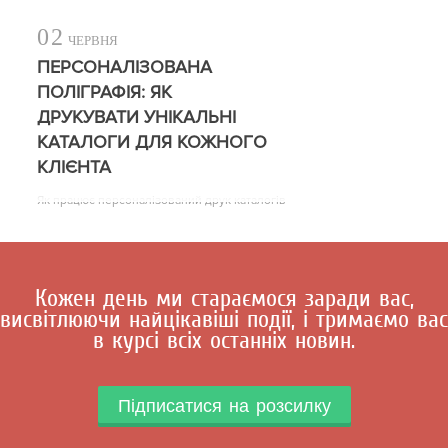
02
ЧЕРВНЯ
ПЕРСОНАЛІЗОВАНА
ПОЛІГРАФІЯ: ЯК
ДРУКУВАТИ УНІКАЛЬНІ
КАТАЛОГИ ДЛЯ КОЖНОГО
КЛІЄНТА
Як працює персоналізований друк каталогів
Кожен день ми стараємося заради вас,
висвітлюючи найцікавіші події, і тримаємо вас
в курсі всіх останніх новин.
Підписатися на розсилку