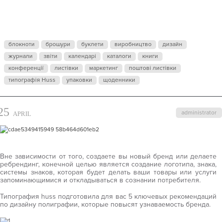
ПО
ЭФФЕКТИВН
блокноти
брошури
буклети
виробництво
дизайн
журнали
ДИЗАЙНУ
звіти
календарі
каталоги
книги
конференції
листівки
маркетинг
поштові листівки
типографія Huss
упаковки
щоденники
ПОЛИГРАФИ
25
administrator
APRIL
Вне зависимости от того, создаете вы новый бренд или делаете
ребрендинг, конечной целью является создание логотипа, знака,
системы знаков, которая будет делать ваши товары или услуги
запоминающимися и откладываться в сознании потребителя.
Типография huss подготовила для вас 5 ключевых рекомендаций
по дизайну полиграфии, которые повысят узнаваемость бренда.