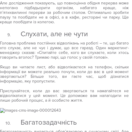
Але дослідження показують, що повноцінна обідня перерва може
непогано підбадьорити організм, набагато краще, ніж
п’ятихвилинні перерви за робочим столом. Оптимально зробити
паузу та пообідати не в офісі, а в кафе, ресторані чи парку. Ще
краще пообідати із колегою.
Слухати, але не чути
Головна проблема постійних відволікань на роботі – те, що багато
хто слухає, але не чує і думає, що все гаразд. Один маркетинг-
менеджер сказав: «Спитайте себе, кого ви слухаєте, коли хтось
говорить вголос? Тримаю парі, що голос у своїй голові».
Якщо ви читаєте лист, або відволікаєтеся на телефон, скільки
інформації ви можете реально почути, коли до вас в цей момент
звертаються? Більше того, ви гаєте час, щоб дізнатися
інформацію, яку пропустили.
Прислухайтеся, коли до вас звертаються та намагайтеся не
відволікатися у цей момент. Це допоможе вам налагодити не
лише робочий процес, а й особисте життя.
Багатозадачність
Багатозадачність видається обов’язковою в сучасному світі. Але