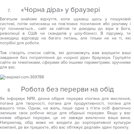
«Чорна діра» у браузері
Багатьом знайоме відчуття, коли шукаєш щось у пошуковій
системі, потім натискаєш на пов’язане посилання або рекламу і
тут починається… сайт за сайтом ти доходиш до віри в Бога,
революції в США чи скандалів у шоу-бізнесі. В підсумку, ти
знаходиш відповіді на багато питань, але тільки не на ті, які
потрібні для роботи.
Тож створіть список сайтів, які допоможуть вам вирішити ваші
завдання без потрапляння до «чорної діри» браузера. Групуйте
сайти за тематиками, сферами або іншими параметрами, зручними
для вас.
Робота без перерви на обід
Як інформує NPR, денна обідня перерва «погана для мислення,
погана для творчості, погана для продуктивності, погана для
вашого тіла». Однак, на жаль, лише одна з п’яти осіб фактично
залишає своє робоче місце для обідньої перерви. Якщо у вас
немає обідньої перерви, це не завжди виключно ваша вина.
Наприклад, обід може не входити до корпоративної культури
компанії, де ви працюєте, або вас обтяжує дедлайн здачі проекту.