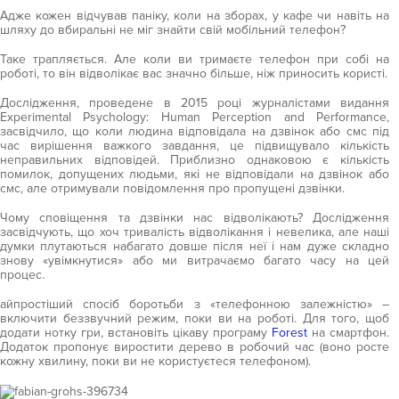
Адже кожен відчував паніку, коли на зборах, у кафе чи навіть на
шляху до вбиральні не міг знайти свій мобільний телефон?
Таке трапляється. Але коли ви тримаєте телефон при собі на
роботі, то він відволікає вас значно більше, ніж приносить користі.
Дослідження, проведене в 2015 році журналістами видання
Experimental Psychology: Human Perception and Performance,
засвідчило, що коли людина відповідала на дзвінок або смс під
час вирішення важкого завдання, це підвищувало кількість
неправильних відповідей. Приблизно однаковою є кількість
помилок, допущених людьми, які не відповідали на дзвінок або
смс, але отримували повідомлення про пропущені дзвінки.
Чому сповіщення та дзвінки нас відволікають? Дослідження
засвідчують, що хоч тривалість відволікання і невелика, але наші
думки плутаються набагато довше після неї і нам дуже складно
знову «увімкнутися» або ми витрачаємо багато часу на цей
процес.
айпростіший спосіб боротьби з «телефонною залежністю» –
включити беззвучний режим, поки ви на роботі. Для того, щоб
додати нотку гри, встановіть цікаву програму
Forest
на смартфон.
Додаток пропонує виростити дерево в робочий час (воно росте
кожну хвилину, поки ви не користуєтеся телефоном).