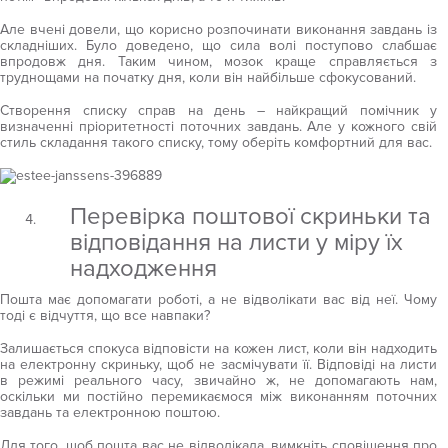
Але вчені довели, що корисно розпочинати виконання завдань із
складніших. Було доведено, що сила волі поступово слабшає
впродовж дня. Таким чином, мозок краще справляється з
труднощами на початку дня, коли він найбільше сфокусований.
Створення списку справ на день – найкращий помічник у
визначенні пріоритетності поточних завдань. Але у кожного свій
стиль складання такого списку, тому оберіть комфортний для вас.
Перевірка поштової скриньки та
відповідання на листи у міру їх
надходження
Пошта має допомагати роботі, а не відволікати вас від неї. Чому
тоді є відчуття, що все навпаки?
Залишається спокуса відповісти на кожен лист, коли він надходить
на електронну скриньку, щоб не засмічувати її. Відповіді на листи
в режимі реального часу, звичайно ж, не допомагають нам,
оскільки ми постійно перемикаємося між виконанням поточних
завдань та електронною поштою.
Для того, щоб пошта вас не відволікала, вимкніть сповіщення про