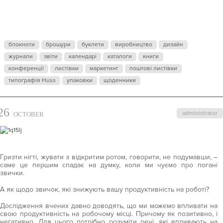
ЯКІ
ЗНИЖУЮТЬ
блокноти
брошури
буклети
виробництво
дизайн
ПРОДУКТИВН
журнали
звіти
календарі
каталоги
книги
конференції
листівки
маркетинг
поштові листівки
типографія Huss
упаковки
щоденники
26
administrator
OCTOBER
Гризти нігті, жувати з відкритим ротом, говорити, не подумавши, –
саме це першим спадає на думку, коли ми чуємо про погані
звички.
А як щодо звичок, які знижують вашу продуктивність на роботі?
Дослідження вчених давно доводять, що ми можемо впливати на
свою продуктивність на робочому місці. Причому як позитивно, і
негативно. Для цього потрібно розуміти речі, які впливають на