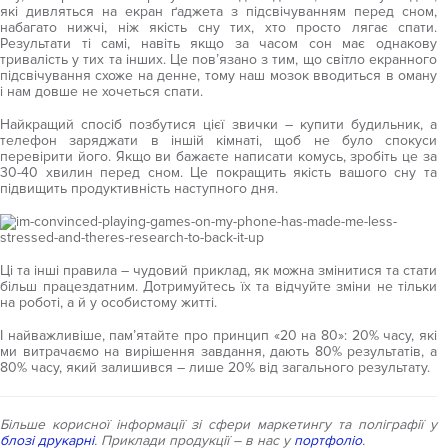
які дивляться на екран ґаджета з підсвічуванням перед сном,
набагато нижчі, ніж якість сну тих, хто просто лягає спати.
Результати ті самі, навіть якщо за часом сон має однакову
тривалість у тих та інших. Це пов’язано з тим, що світло екранного
підсвічування схоже на денне, тому наш мозок вводиться в оману
і нам довше не хочеться спати.
Найкращий спосіб позбутися цієї звички – купити будильник, а
телефон заряджати в іншій кімнаті, щоб не було спокуси
перевірити його. Якщо ви бажаєте написати комусь, зробіть це за
30-40 хвилин перед сном. Це покращить якість вашого сну та
підвищить продуктивність наступного дня.
Ці та інші правила – чудовий приклад, як можна змінитися та стати
більш працездатним. Дотримуйтесь їх та відчуйте зміни не тільки
на роботі, а й у особистому житті.
І найважливіше, пам’ятайте про принцип «20 на 80»: 20% часу, які
ми витрачаємо на вирішення завдання, дають 80% результатів, а
80% часу, який залишився – лише 20% від загального результату.
Більше корисної інформації зі сфери маркетингу та поліграфії у
блозі друкарні
. Приклади продукції – в нас у
портфоліо
.