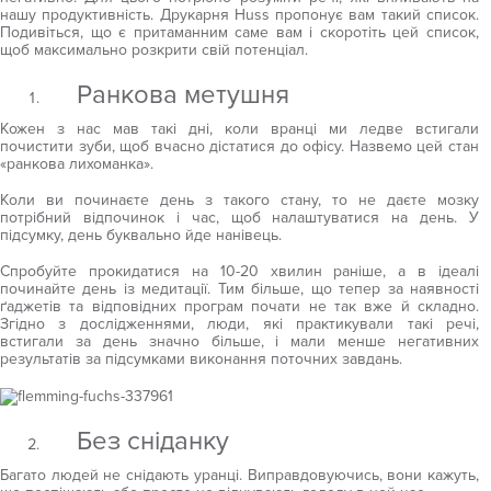
нашу продуктивність. Друкарня Huss пропонує вам такий список.
Подивіться, що є притаманним саме вам і скоротіть цей список,
щоб максимально розкрити свій потенціал.
Ранкова метушня
Кожен з нас мав такі дні, коли вранці ми ледве встигали
почистити зуби, щоб вчасно дістатися до офісу. Назвемо цей стан
«ранкова лихоманка».
Коли ви починаєте день з такого стану, то не даєте мозку
потрібний відпочинок і час, щоб налаштуватися на день. У
підсумку, день буквально йде нанівець.
Спробуйте прокидатися на 10-20 хвилин раніше, а в ідеалі
починайте день із медитації. Тим більше, що тепер за наявності
ґаджетів та відповідних програм почати не так вже й складно.
Згідно з дослідженнями, люди, які практикували такі речі,
встигали за день значно більше, і мали менше негативних
результатів за підсумками виконання поточних завдань.
Без сніданку
Багато людей не снідають уранці. Виправдовуючись, вони кажуть,