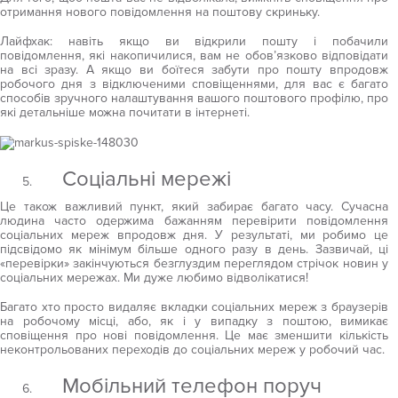
отримання нового повідомлення на поштову скриньку.
Лайфхак: навіть якщо ви відкрили пошту і побачили
повідомлення, які накопичилися, вам не обов’язково відповідати
на всі зразу. А якщо ви боїтеся забути про пошту впродовж
робочого дня з відключеними сповіщеннями, для вас є багато
способів зручного налаштування вашого поштового профілю, про
які детальніше можна почитати в інтернеті.
Соціальні мережі
Це також важливий пункт, який забирає багато часу. Сучасна
людина часто одержима бажанням перевірити повідомлення
соціальних мереж впродовж дня. У результаті, ми робимо це
підсвідомо як мінімум більше одного разу в день. Зазвичай, ці
«перевірки» закінчуються безглуздим переглядом стрічок новин у
соціальних мережах. Ми дуже любимо відволікатися!
Багато хто просто видаляє вкладки соціальних мереж з браузерів
на робочому місці, або, як і у випадку з поштою, вимикає
сповіщення про нові повідомлення. Це має зменшити кількість
неконтрольованих переходів до соціальних мереж у робочий час.
Мобільний телефон поруч