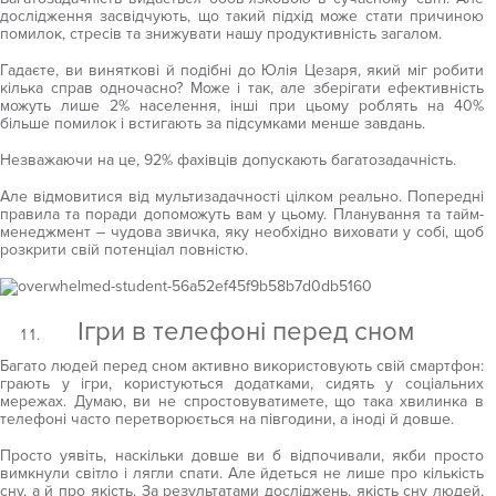
дослідження засвідчують, що такий підхід може стати причиною
помилок, стресів та знижувати нашу продуктивність загалом.
Гадаєте, ви виняткові й подібні до Юлія Цезаря, який міг робити
кілька справ одночасно? Може і так, але зберігати ефективність
можуть лише 2% населення, інші при цьому роблять на 40%
більше помилок і встигають за підсумками менше завдань.
Незважаючи на це, 92% фахівців допускають багатозадачність.
Але відмовитися від мультизадачності цілком реально. Попередні
правила та поради допоможуть вам у цьому. Планування та тайм-
менеджмент – чудова звичка, яку необхідно виховати у собі, щоб
розкрити свій потенціал повністю.
Ігри в телефоні перед сном
Багато людей перед сном активно використовують свій смартфон:
грають у ігри, користуються додатками, сидять у соціальних
мережах. Думаю, ви не спростовуватимете, що така хвилинка в
телефоні часто перетворюється на півгодини, а іноді й довше.
Просто уявіть, наскільки довше ви б відпочивали, якби просто
вимкнули світло і лягли спати. Але йдеться не лише про кількість
сну, а й про якість. За результатами досліджень, якість сну людей,