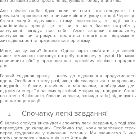
що поспішають або просто не відчувають голоду в цей час.
Але снідати треба. Адже коли ви спите, ви голодуєте, і в
результаті прокидаєтеся з низьким рівнем цукру в крові. Через це
багато людей відчувають втому, апатичність, а іноді навіть
дратівливість вранці. Це не ви, а ваша базова потреба у
харчуванні нагадує про себе. Адже завдяки правильному
харчуванню ви отримуєте достатньо енергії для підтримання
життєдіяльності та працездатності організму.
Може, чашку кави? Авжеж! Однак варто пам’ятати, що кофеїн
лише тимчасово приховує потребу організму у цукрі. Це може
спричинити збої у працездатності організму пізніше, впродовж
дня.
Гарний сніданок уранці – ключ до підвищення продуктивності
вдень. Особливо в тому разі, якщо він складається з натуральних
продуктів із білком, вітамінам та мінералами, необхідними для
підтримки енергії у вашому організмі. Наприклад, продукти, багаті
на вітамін В (вівсянка, банани, ананаси, авокадо та ін.) підвищують
рівень концентрації.
Спочатку легкі завдання!
Є велика спокуса виконувати спочатку легкі завдання, а тоді вже
переходити до складних. Особливо тоді, коли переповнює страх
перед труднощами у виконанні останніх. Ми залишаємо їх «на
потім» впродовж кількох днів, а то й тижнів.