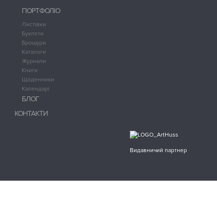
ПОРТФОЛІО
Листівки
Буклети
Брошури
Каталоги
Журнали
Книги
Щоденники
Календарі
БЛОГ
КОНТАКТИ
Видавничий партнер