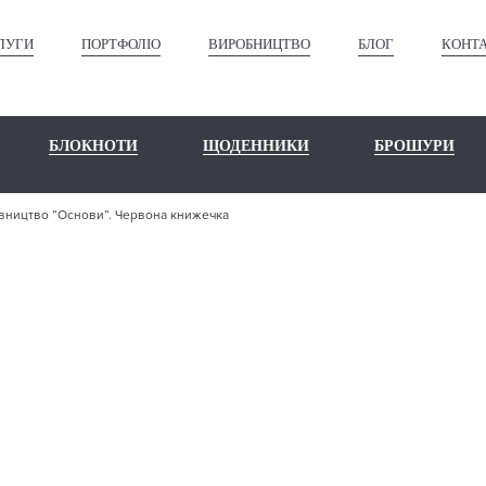
ЛУГИ
ПОРТФОЛІО
ВИРОБНИЦТВО
БЛОГ
КОНТ
БЛОКНОТИ
ЩОДЕННИКИ
БРОШУРИ
вництво “Основи”. Червона книжечка
ШЕ ПОРТФО