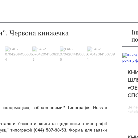
Ін
и”. Червона книжечка
п
КНИ
ШЛЯ
«ОЕ
СП
, інформацією, зображеннями? Типографія Huss з
Це пе
найві
аталоги, блокноти, книги та щоденники в типографії
кції типографії
(044) 587-98-53.
Форма для заявки
КНИ