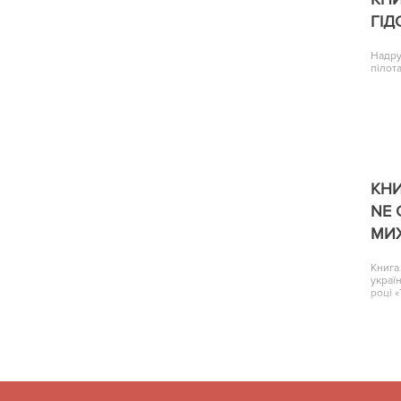
ГІД
Надру
пілота
КНИ
NE 
МИ
Книга
украї
році 