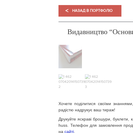
<
НАЗАД В ПОРТФОЛІО
Видавництво “Основ
Хочете поділитися своїми знаннями
радістю надрукує ваш тираж!
Друкуйте яскраві брошури, буклети, к
huss. Телефон для замовлення проду
на
сайті
.