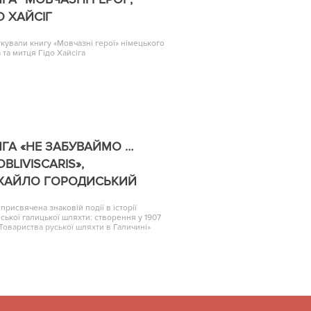
О ХАЙСІГ
кували книгу «Мовчазні герої» німецького
 та митця Гідо Хайсіга
ГА «НЕ ЗАБУВАЙМО …
OBLIVISCARIS»,
ХАЙЛО ГОРОДИСЬКИЙ
 присвячена знаковій події в історії
нської галицької шляхти: створення у 1907
«Товариства руської шляхти в Галичині»