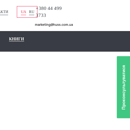
+380 44 499
АКТИ
UA
RU
3733
marketing@huss.com.ua
КНИГИ
Проконсультуватися
ЛІО