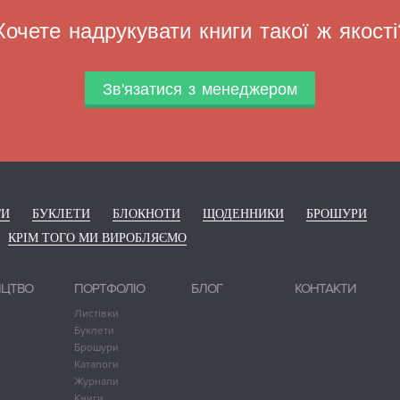
Хочете надрукувати книги такої ж якості
Зв'язатися з менеджером
ГИ
БУКЛЕТИ
БЛОКНОТИ
ЩОДЕННИКИ
БРОШУРИ
КРІМ ТОГО МИ ВИРОБЛЯЄМО
ИЦТВО
ПОРТФОЛІО
БЛОГ
КОНТАКТИ
Листівки
Буклети
Брошури
Каталоги
Журнали
Книги