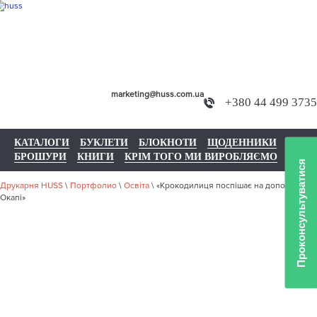
marketing@huss.com.ua
+380 44 499 3735
КАТАЛОГИ
БУКЛЕТИ
БЛОКНОТИ
ЩОДЕННИКИ
БРОШУРИ
КНИГИ
КРІМ ТОГО МИ ВИРОБЛЯЄМО
Проконсультуватися
Друкарня HUSS
\
Портфолио
\
Освіта
\
«Крокодилиця поспішає на допомогу.
Окапі»
НАШЕ