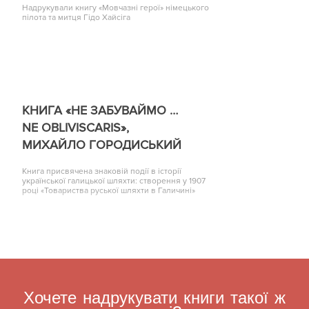
Надрукували книгу «Мовчазні герої» німецького
пілота та митця Гідо Хайсіга
КНИГА «НЕ ЗАБУВАЙМО …
NE OBLIVISCARIS»,
МИХАЙЛО ГОРОДИСЬКИЙ
Книга присвячена знаковій події в історії
української галицької шляхти: створення у 1907
році «Товариства руської шляхти в Галичині»
Хочете надрукувати книги такої ж