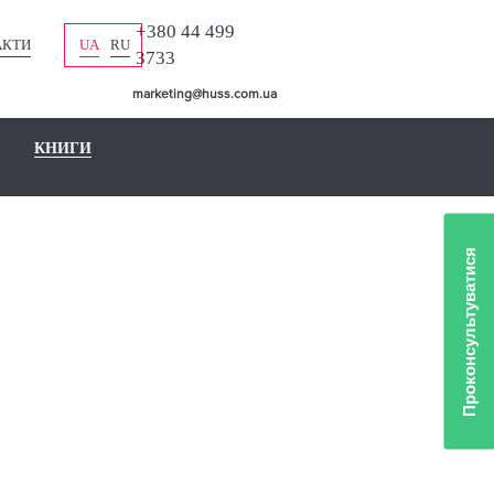
+380 44 499
АКТИ
UA
RU
3733
marketing@huss.com.ua
КНИГИ
Проконсультуватися
ЛІО