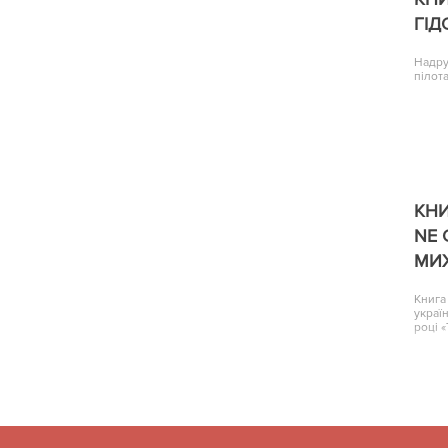
ГІД
Надру
пілота
КНИ
NE 
МИ
Книга
украї
році 