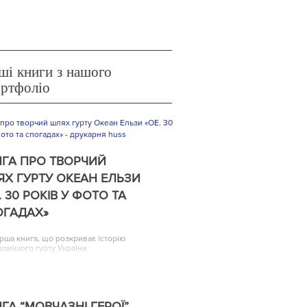
ші книги з нашого
ортфоліо
ГА ПРО ТВОРЧИЙ
Х ГУРТУ ОКЕАН ЕЛЬЗИ
. 30 РОКІВ У ФОТО ТА
ОГАДАХ»
рша книга, що розкриває історію
домішого гурту України.
ГА “МОВЧАЗНІ ГЕРОЇ”,