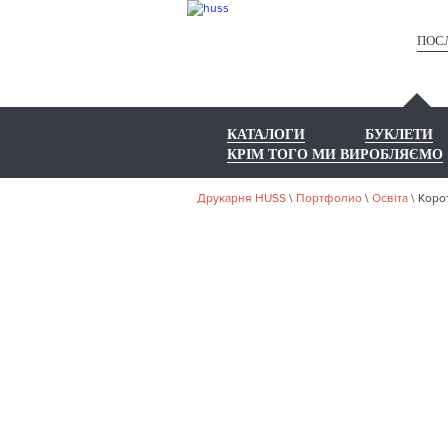
ПОС
КАТАЛОГИ
БУКЛЕТИ
КРІМ ТОГО МИ ВИРОБЛЯЄМО
Друкарня HUSS
\
Портфолио
\
Освіта
\
Корот
НА