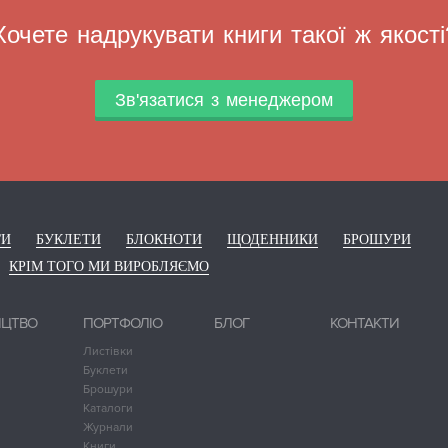
Хочете надрукувати книги такої ж якості
Зв'язатися з менеджером
ГИ
БУКЛЕТИ
БЛОКНОТИ
ЩОДЕННИКИ
БРОШУРИ
КРІМ ТОГО МИ ВИРОБЛЯЄМО
ИЦТВО
ПОРТФОЛІО
БЛОГ
КОНТАКТИ
Листівки
Буклети
Брошури
Каталоги
Журнали
Книги