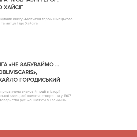
О ХАЙСІГ
кували книгу «Мовчазні герої» німецького
 та митця Гідо Хайсіга
ГА «НЕ ЗАБУВАЙМО …
OBLIVISCARIS»,
ХАЙЛО ГОРОДИСЬКИЙ
 присвячена знаковій події в історії
нської галицької шляхти: створення у 1907
«Товариства руської шляхти в Галичині»