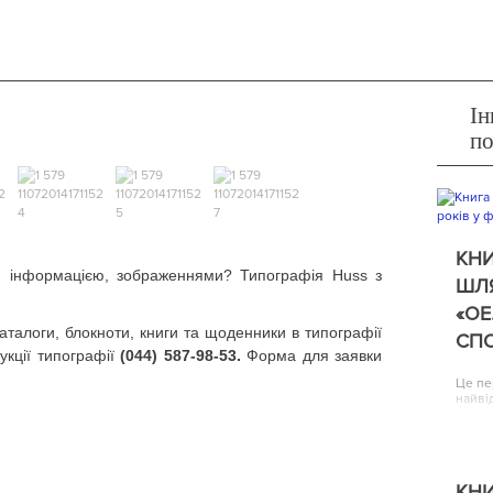
Ін
п
КНИ
, інформацією, зображеннями? Типографія Huss з
ШЛЯ
«ОЕ
аталоги, блокноти, книги та щоденники в типографії
СП
кції типографії
(044) 587-98-53.
Форма для заявки
Це пе
найві
КНИ