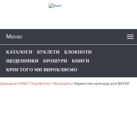
Меню
КАТАЛОГИ
БУКЛЕТИ
БЛОКНОТИ
ЩОДЕННИКИ
БРОШУРИ
КНИГИ
КРІМ ТОГО МИ ВИРОБЛЯЄМО
Друкарня HUSS
\
Портфолио
\
Медицина
\
Барвистий календар для BAYER
НАШЕ ПОРТФОЛІО