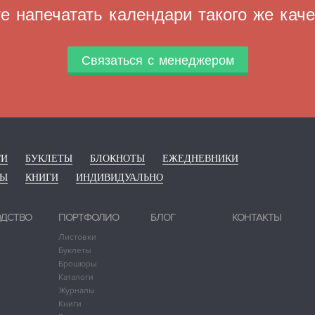
е напечатать календари такого же кач
Связаться с менеджером
ГИ
БУКЛЕТЫ
БЛОКНОТЫ
ЕЖЕДНЕВНИКИ
РЫ
КНИГИ
ИНДИВИДУАЛЬНО
ОДСТВО
ПОРТФОЛИО
БЛОГ
КОНТАКТЫ
Листовки
Буклеты
Брошюры
Каталоги
Журналы
Книги