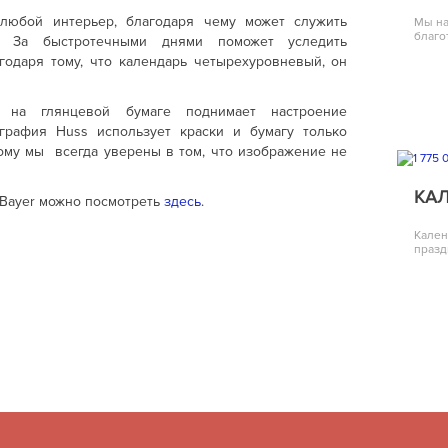
 любой интерьер, благодаря чему может служить
Мы на
благо
й. За быстротечными днями поможет уследить
годаря тому, что календарь четырехуровневый, он
й на глянцевой бумаге поднимает настроение
ография
Huss
использует краски и бумагу только
ому мы всегда уверены в том, что изображение не
КА
Bayer
можно посмотреть
здесь
.
Кален
празд