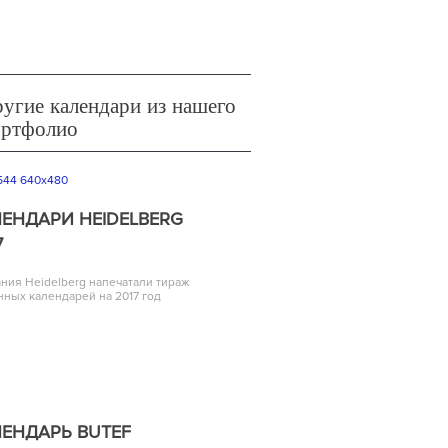
угие календари из нашего
ортфолио
ЕНДАРИ HEIDELBERG
7
ния Heidelberg напечатали тираж
нных календарей на 2017 год
ЕНДАРЬ BUTEF