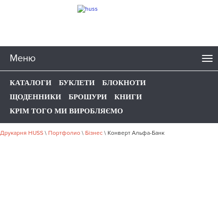
Меню
КАТАЛОГИ
БУКЛЕТИ
БЛОКНОТИ
ЩОДЕННИКИ
БРОШУРИ
КНИГИ
КРІМ ТОГО МИ ВИРОБЛЯЄМО
Друкарня HUSS
\
Портфолио
\
Бізнес
\
Конверт Альфа-Банк
НАШЕ ПОРТФОЛІО