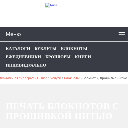
Меню
КАТАЛОГИ
БУКЛЕТЫ
БЛОКНОТЫ
ЕЖЕДНЕВНИКИ
БРОШЮРЫ
КНИГИ
ИНДИВИДУАЛЬНО
Фамильная типография Huss
\
Услуги
\
Блокноты
\
Блокноты, прошитые нитью
ПЕЧАТЬ БЛОКНОТОВ С
ПРОШИВКОЙ НИТЬЮ