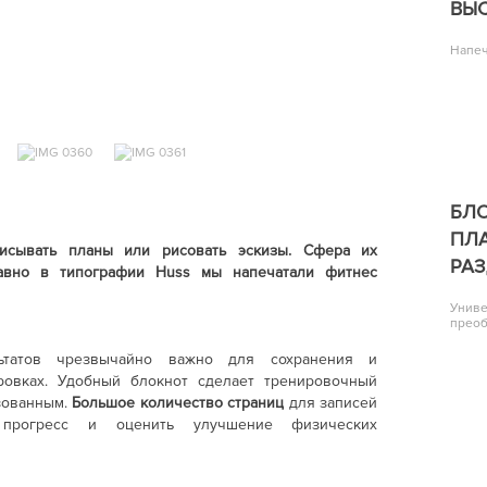
ВЫС
Напеч
БЛ
ПЛ
исывать планы или рисовать эскизы. Сфера их
РА
авно в типографии Huss мы напечатали фитнес
Униве
преоб
льтатов чрезвычайно важно для сохранения и
ровках. Удобный блокнот сделает тренировочный
зованным.
Большое количество страниц
для записей
ь прогресс и оценить улучшение физических