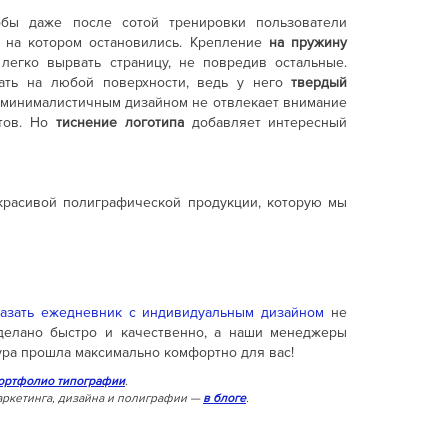
обы даже после сотой тренировки пользователи
, на котором остановились. Крепление
на пружину
легко вырвать страницу, не повредив остальные.
сать на любой поверхности, ведь у него
твердый
 минималистичным дизайном не отвлекает внимание
атов. Но
тиснение логотипа
добавляет интересный
красивой полиграфической продукции, которую мы
казать ежедневник с индивидуальным дизайном
не
сделано быстро и качественно, а наши менеджеры
ура прошла максимально комфортно для вас!
ортфолио типографии
.
ркетинга, дизайна и полиграфии —
в блоге
.