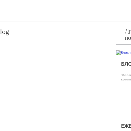
Др
log
п
БЛ
Желан
креат
ЕЖ