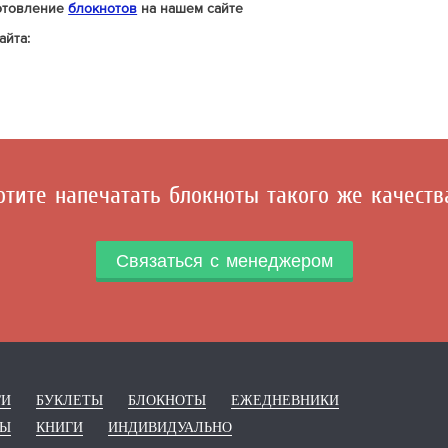
готовление
блокнотов
на нашем сайте
айта:
отите напечатать блокноты такого же качеств
Связаться с менеджером
ГИ
БУКЛЕТЫ
БЛОКНОТЫ
ЕЖЕДНЕВНИКИ
РЫ
КНИГИ
ИНДИВИДУАЛЬНО