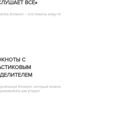
ЛУШАЕТ ВСЕ»
атать блокнот – это помочь кому-то
ОКНОТЫ С
АСТИКОВЫМ
ЗДЕЛИТЕЛЕМ
рсальный блокнот, который можно
разовывать как угодно