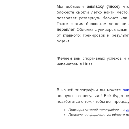
Мы добавили
закладку (ляссе)
, чт
блокнота смогли легко найти место
позволяет развернуть блокнот или 
Также с этим блокнотом легко пи
переплет
. Обложка с универсальным
от главного: тренировок и результ
акцент.
Желаем вам спортивных успехов и 
напечатаем в Huss.
___________________________
В нашей типографии вы можете
за
волнуясь за результат! Всё будет 
позаботятся о том, чтобы вся процед
Примеры готовой полиграфии — в
п
Полезная информация из области ма