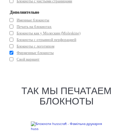
Блокноты с чистыми страницами
Дополнительно
Именные блокноты
Печать на блокнотах
Блокноты как у Молескин (Moleskine)
Блокноты с отрывной перфорацией
Блокноты с логотипом
Фирменные блокноты
Свой вариант
ТАК МЫ ПЕЧАТАЕМ
БЛОКНОТЫ