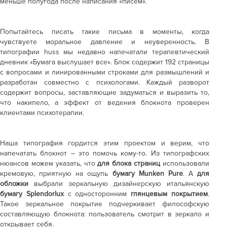
меньше полугода после написания «писем».
Попытайтесь писать такие письма в моменты, когда
чувствуете моральное давление и неуверенность. В
типографии huss мы недавно напечатали терапевтический
дневник «Бумага выслушает все». Блок содержит 192 страницы
с вопросами и линированными строками для размышлений и
разработан совместно с психологами. Каждый разворот
содержит вопросы, заставляющие задуматься и выразить то,
что накипело, а эффект от ведения блокнота проверен
клиентами психотерапии.
Наша типография гордится этим проектом и верим, что
напечатать блокнот – это помочь кому-то. Из типографских
нюансов можем указать, что
для блока страниц
использовали
кремовую, приятную на ощупь
бумагу Munken Pure
. А
для
обложки
выбрали зеркальную дизайнерскую итальянскую
бумагу Splendorlux
с односторонним
глянцевым покрытием
.
Такое зеркальное покрытие подчеркивает философскую
составляющую блокнота: пользователь смотрит в зеркало и
открывает себя.