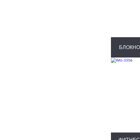
БЛОКНО
ФИТНЕС