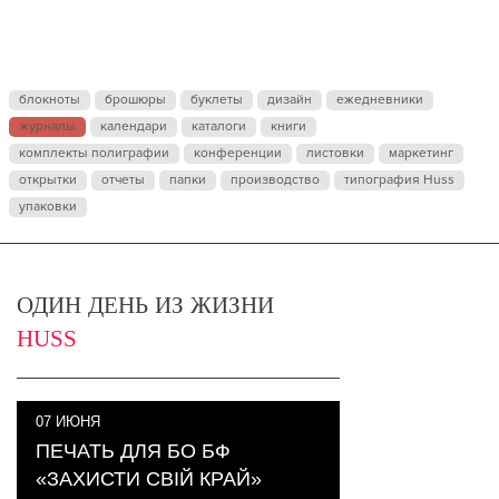
блокноты
брошюры
буклеты
дизайн
ежедневники
журналы
календари
каталоги
книги
комплекты полиграфии
конференции
листовки
маркетинг
открытки
отчеты
папки
производство
типография Huss
упаковки
ОДИН ДЕНЬ ИЗ ЖИЗНИ
HUSS
07
ИЮНЯ
ПЕЧАТЬ ДЛЯ БО БФ
«ЗАХИСТИ СВІЙ КРАЙ»