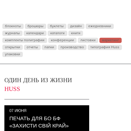
блокноты
брошюры
буклеты
дизайн
ежедневники
журналы
календари
каталоги
книги
комплекты полиграфии
конференции
листовки
маркетинг
открытки
отчеты
папки
производство
типография Huss
упаковки
ОДИН ДЕНЬ ИЗ ЖИЗНИ
HUSS
07
ИЮНЯ
ПЕЧАТЬ ДЛЯ БО БФ
«ЗАХИСТИ СВІЙ КРАЙ»