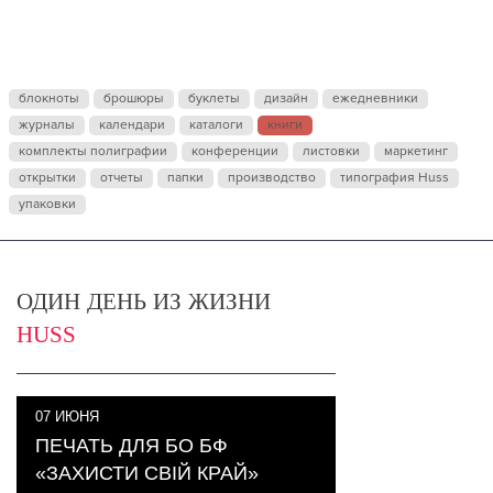
блокноты
брошюры
буклеты
дизайн
ежедневники
журналы
календари
каталоги
книги
комплекты полиграфии
конференции
листовки
маркетинг
открытки
отчеты
папки
производство
типография Huss
упаковки
ОДИН ДЕНЬ ИЗ ЖИЗНИ
HUSS
07
ИЮНЯ
ПЕЧАТЬ ДЛЯ БО БФ
«ЗАХИСТИ СВІЙ КРАЙ»