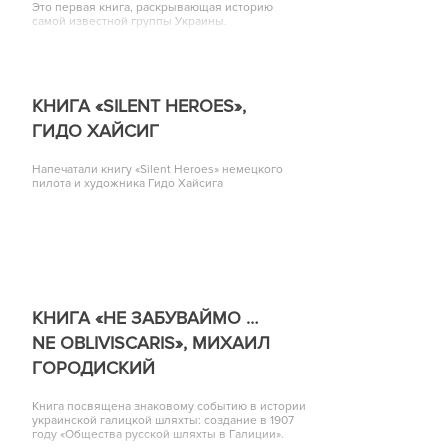
Это первая книга, раскрывающая историю
самой известной группы Украины.
КНИГА «SILENT HEROES»,
ГИДО ХАЙСИГ
Напечатали книгу «Silent Heroes» немецкого
пилота и художника Гидо Хайсига
КНИГА «НЕ ЗАБУВАЙМО …
NE OBLIVISCARIS», МИХАИЛ
ГОРОДИСКИЙ
Книга посвящена знаковому событию в истории
украинской галицкой шляхты: создание в 1907
году «Общества русской шляхты в Галиции».