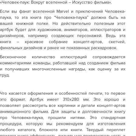
«Человек-паук: Вокруг вселенной – Искусство фильма».
Если вы фанат вселенной Marvel и приключений Человека-
паука, то эта книга про “Человека-паука” должна быть на
вашей книжной полке. Но действительно полезным этот
артбук будет для художников, аниматоров, иллюстраторов и
дизайнеров, например создающих персонажей. Ведь эта
книга – красивое собрание концепт-артов, скетчей,
финальных дизайнов и ранее не показанных раскадровок.
Бесконечное количество иллюстраций сопровождается
комментариями команды, работавшей над созданием фильма
и получивших многочисленные награды, как оценку за их
труд.
Что касается оформления и особенностей печати, то первое
это формат. Артбук имеет 310х280 мм. Это хорошо и
позволяет рассмотреть все картинки и детали концепт-артов
анимационного фильма. Для защиты и долговечности книгу
про Человека-паука, прошили нитями. Это стандартная
процедура, которую мы рекомендуем для изготовления
любого каталога, блокнота или книги. Твердый переплет
придает книге эффектность, визуальную привлекательность и