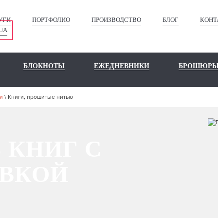
УГИ
ПОРТФОЛИО
ПРОИЗВОДСТВО
БЛОГ
КОНТ
UA
БЛОКНОТЫ
ЕЖЕДНЕВНИКИ
БРОШЮР
и
\
Книги, прошитые нитью
 КНИГ С
ВКОЙ