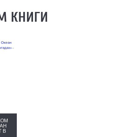
М КНИГИ
КОМ
ЕАН
Т В