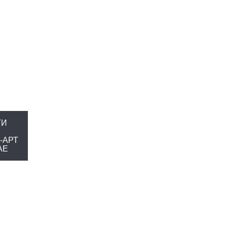
ТИ
-АРТ
AE