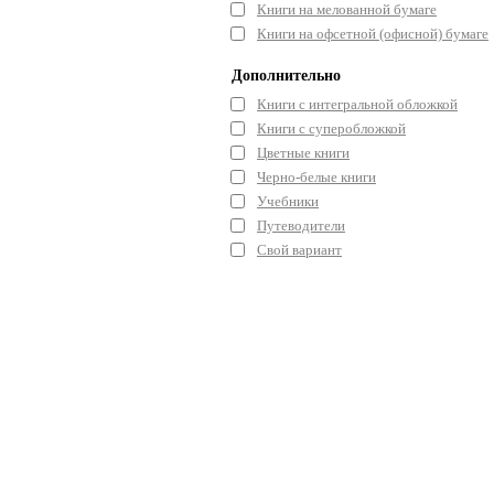
Книги на мелованной бумаге
Книги на офсетной (офисной) бумаге
Дополнительно
Книги с интегральной обложкой
Книги с суперобложкой
Цветные книги
Черно-белые книги
Учебники
Путеводители
Свой вариант