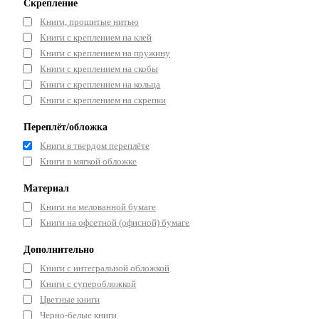
Скрепление
Книги, прошитые нитью
Книги с креплением на клей
Книги с креплением на пружину
Книги с креплением на скобы
Книги с креплением на кольца
Книги с креплением на скрепки
Переплёт/обложка
Книги в твердом переплёте
Книги в мягкой обложке
Материал
Книги на мелованной бумаге
Книги на офсетной (офисной) бумаге
Дополнительно
Книги с интегральной обложкой
Книги с суперобложкой
Цветные книги
Черно-белые книги