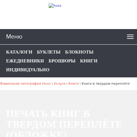
Меню
КАТАЛОГИ
БУКЛЕТЫ
БЛОКНОТЫ
ЕЖЕДНЕВНИКИ
БРОШЮРЫ
КНИГИ
ИНДИВИДУАЛЬНО
Фамильная типография Huss
\
Услуги
\
Книги
\
Книги в твердом переплёте
ПЕЧАТЬ КНИГ В
ТВЕРДОМ ПЕРЕПЛЁТЕ
(ОБЛОЖКЕ)