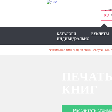
УСЛ
RU
КАТАЛОГИ
БУКЛЕТЫ
ИНДИВИДУАЛЬНО
Фамильная типография Huss
\
Услуги
\
Книг
ПЕЧАТ
КНИГ
Рассчитать стоим