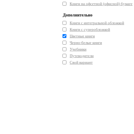
Книги на офсетной (офисной) бумаге
Дополнительно
Книги с интегральной обложкой
Книги с суперобложкой
Цветные книги
Черно-белые книги
Учебники
Путеводители
Свой вариант