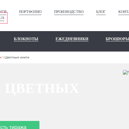
УГИ
ПОРТФОЛИО
ПРОИЗВОДСТВО
БЛОГ
КОНТ
UA
БЛОКНОТЫ
ЕЖЕДНЕВНИКИ
БРОШЮР
и
\
Цветные книги
Ь ЦВЕТНЫХ
ость тиража