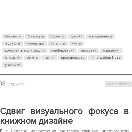
КАК
ИСКУССТВО:
блокноты
брошюры
буклеты
дизайн
ежедневники
журналы
ПОЧЕМУ
календари
каталоги
книги
комплекты полиграфии
конференции
листовки
маркетинг
открытки
отчеты
папки
производство
типография Huss
ЭКСПЕРИМЕ
упаковки
08
ШРИФТЫ В
administrator
ДЕКАБРЯ
2026 ГОДУ
Сдвиг визуального фокуса в
книжном дизайне
ВАЖНЕЕ
Еще недавно иллюстрация считалась главным инструментом