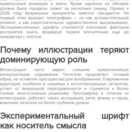
привлечения внимания к книге. Яркая картинка на обложке
должна была «продать» сюжет за несколько секунд. Однако к
ИЛЛЮСТРАЦ
2026 году визуальные приоритеты заметно смещаются. На
первый план выходит типографика — не как вспомогательный
элемент, а как самостоятельное художественное высказывание.
Экспериментальные шрифты становятся ключевым фактором
НА
восприятия книги, формируя первое впечатление еще до
знакомства с текстом.
Почему иллюстрации теряют
ОБЛОЖКЕ
доминирующую роль
КНИГ
Иллюстрация часто задает слишком прямолинейную
интерпретацию содержания. Читателю предлагают готовый
образ, не оставляя пространства для воображения. Современная
аудитория, особенно в нишевых и интеллектуальных сегментах,
устает от визуальной перегруженности и стремится к более
тонким, многослойным решениям. Типографика, в отличие от
иллюстрации, работает через ассоциации, ритм, форму и паузы,
вовлекая читателя на более глубоком уровне.
Экспериментальный шрифт
как носитель смысла