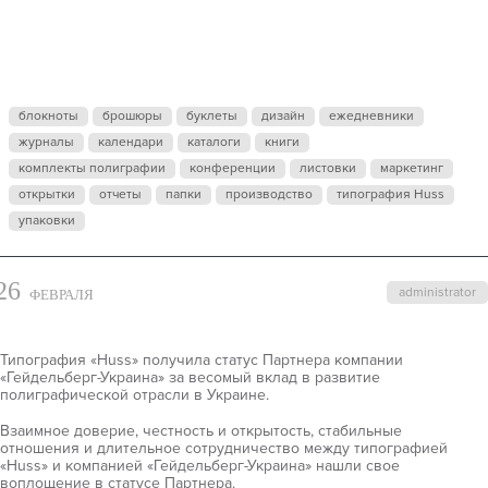
«HUSS» —
ПАРТНЕР
блокноты
брошюры
буклеты
дизайн
ежедневники
«ГЕЙДЕЛЬБЕ
журналы
календари
каталоги
книги
комплекты полиграфии
конференции
листовки
маркетинг
открытки
отчеты
папки
производство
типография Huss
УКРАИНА»
упаковки
26
administrator
ФЕВРАЛЯ
Типография «Huss» получила статус Партнера компании
«Гейдельберг-Украина» за весомый вклад в развитие
полиграфической отрасли в Украине.
Взаимное доверие, честность и открытость, стабильные
отношения и длительное сотрудничество между типографией
«Huss» и компанией «Гейдельберг-Украина» нашли свое
воплощение в статусе Партнера.