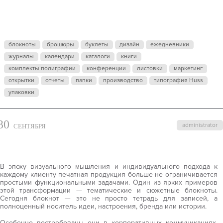
И
СЮЖЕТНЫЕ
блокноты
брошюры
буклеты
дизайн
ежедневники
журналы
БЛОКНОТЫ
календари
каталоги
книги
комплекты полиграфии
конференции
листовки
маркетинг
открытки
отчеты
папки
производство
типография Huss
упаковки
30
administrator
СЕНТЯБРЯ
В эпоху визуального мышления и индивидуального подхода к
каждому клиенту печатная продукция больше не ограничивается
простыми функциональными задачами. Один из ярких примеров
этой трансформации — тематические и сюжетные блокноты.
Сегодня блокнот — это не просто тетрадь для записей, а
полноценный носитель идеи, настроения, бренда или истории.
Особенно востребованы они в корпоративных коммуникациях,