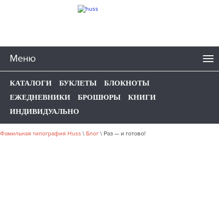
Меню
КАТАЛОГИ
БУКЛЕТЫ
БЛОКНОТЫ
ЕЖЕДНЕВНИКИ
БРОШЮРЫ
КНИГИ
ИНДИВИДУАЛЬНО
Фамильная типография Huss
\
Блог
\
Раз — и готово!
РАЗ — И ГОТОВО!