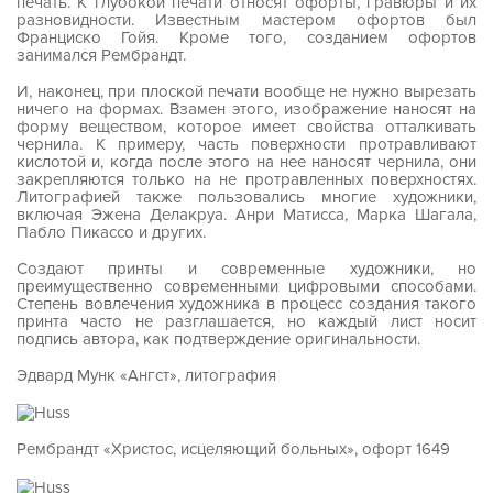
печать. К глубокой печати относят офорты, гравюры и их
разновидности. Известным мастером офортов был
Франциско Гойя. Кроме того, созданием офортов
занимался Рембрандт.
И, наконец, при плоской печати вообще не нужно вырезать
ничего на формах. Взамен этого, изображение наносят на
форму веществом, которое имеет свойства отталкивать
чернила. К примеру, часть поверхности протравливают
кислотой и, когда после этого на нее наносят чернила, они
закрепляются только на не протравленных поверхностях.
Литографией также пользовались многие художники,
включая Эжена Делакруа. Анри Матисса, Марка Шагала,
Пабло Пикассо и других.
Создают принты и современные художники, но
преимущественно современными цифровыми способами.
Степень вовлечения художника в процесс создания такого
принта часто не разглашается, но каждый лист носит
подпись автора, как подтверждение оригинальности.
Эдвард Мунк «Ангст», литография
Рембрандт «Христос, исцеляющий больных», офорт 1649