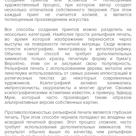
Создание принтов или эстампов — полноценный
художественный процесс, при котором автор создает
несколько отпечатков собственного творения. При этом
каждый принт не считается копией, а является
полноценным произведением искусства.
Все способы создания принтов можно разделить на
несколько категорий. Наиболее проста рельефная печать,
во время которой изображение переносится через
выступы на поверхности печатной матрицы. Сюда можно
отнести ксилографию, линогравюру и металлографику.
Обычно такой способ не требует дополнительных
химикатов: только краску, печатную форму и бумагу.
Вероятно, этим он и заслужил свою популярность.
Рельефная печать с использованием дерева, металла или
линолеума использовалась от самых ранних иллюстраций в
религиозных текстах до некоторых современных
художников. Ксилографией активно занимались
импрессионисты, сюрреалисты и многие другие. Своими
ксилографическими эстампами известен, к примеру, Эдвард
Мунк, который часто производил таким образом
альтернативные версии собственных картин.
Противоположностью рельефной печати является глубокая
печать. При этом способе чернила попадают во впадины на
исходной печатной форме. Этот процесс сложнее, часто
требует использования дополнительных химикатов. Но
результат обычно выше по качеству, чем рельефная