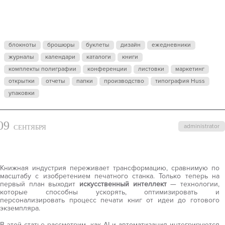
И AI В
КНИЖНОЙ
блокноты
брошюры
буклеты
дизайн
ежедневники
журналы
ПЕЧАТИ
календари
каталоги
книги
комплекты полиграфии
конференции
листовки
маркетинг
открытки
отчеты
папки
производство
типография Huss
упаковки
09
administrator
СЕНТЯБРЯ
Книжная индустрия переживает трансформацию, сравнимую по
масштабу с изобретением печатного станка. Только теперь на
первый план выходит
искусственный интеллект
— технологии,
которые способны ускорять, оптимизировать и
персонализировать процесс печати книг от идеи до готового
экземпляра.
В этой статье рассмотрим, как AI и автоматизация интегрируются