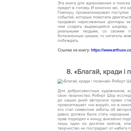
Эта книга для вдохновения и поиска
придет в голову. И конечно же, это к
Гомперц проанализировал поступки 
событий, которые помогали двигатьс
продавал нарисованные доллары за
чем создать выдающийся шедевр, 
реальными людьми, со своими п
болезненные шишки, то читатель може
побеждать.
Ссылка на книгу:
https://www.arthuss.
8. «Благай, кради і
Для добросовестных художников, к
свое творчество. Роберт Шор исслед
до наших дней авторское право ста
провозглашает «не воруй», но в некот
кто стал символом заботы об авторс
давно должна была стать народным д
прав подходил к концу, внезапно под
лишь один из десятки кейсов, опи
творчество не пострадает от набега п