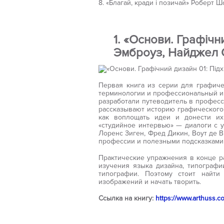
8. «Благай, кради і позичай» Роберт Ш
1. «Основи. Графічни
Эмброуз, Найджел 
Первая книга из серии для графиче
терминологии и профессиональный и
разработали путеводитель в професси
рассказывают историю графического 
как воплощать идеи и донести их
«студийное интервью» — диалоги с 
Лоренс Зиген, Фред Дикин, Воут де В
профессии и полезными подсказками
Практические упражнения в конце р
изучения языка дизайна, типографи
типографии. Поэтому стоит найти
изображений и начать творить.
Ссылка на книгу:
https://www.arthuss.