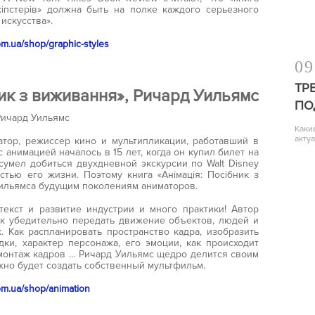
о хіпстерів» должна быть на полке каждого серьезного
искусства».
om.ua/shop/graphic-styles
09
ТР
ник з виживання», Ричард Уильямс
ПО
Каки
акту
тор, режиссер кино и мультипликации, работавший в
с анимацией началось в 15 лет, когда он купил билет на
умел добиться двухдневной экскурсии по Walt Disney
астью его жизни. Поэтому книга «Анімація: Посібник з
Уильямса будущим поколениям аниматоров.
текст и развитие индустрии и много практики! Автор
ак убедительно передать движение объектов, людей и
 Как распланировать пространство кадра, изобразить
ки, характер персонажа, его эмоции, как происходит
монтаж кадров … Ричард Уильямс щедро делится своим
жно будет создать собственный мультфильм.
om.ua/shop/animation