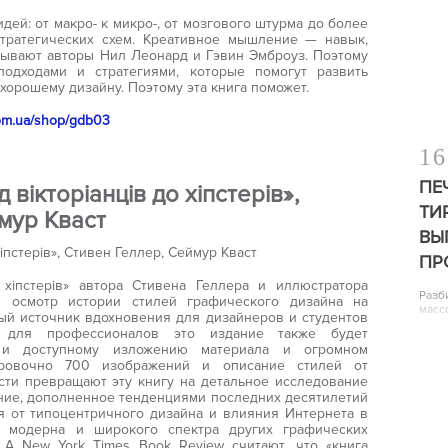
дей: от макро- к микро-, от мозгового штурма до более
тратегических схем. Креативное мышление — навык,
зывают авторы Нил Леонард и Гэвин Эмброуз. Поэтому
подходами и стратегиями, которые помогут развить
хорошему дизайну. Поэтому эта книга поможет.
com.ua/shop/gdb03
16
ПЕ
ід вікторіанців до хіпстерів»,
ТИ
мур Кваст
ВЫ
ПР
до хіпстерів» автора Стивена Геллера и иллюстратора
Разб
 осмотр истории стилей графического дизайна на
масс
ый источник вдохновения для дизайнеров и студентов
я для профессионалов это издание также будет
 и доступному изложению материала и огромном
ировочно 700 изображений и описание стилей от
сти превращают эту книгу на детальное исследование
ние, дополненное тенденциями последних десятилетий
я от типоцентричного дизайна и влияния Интернета в
го модерна и широкого спектра других графических
 А New York Times Book Review считают, что «книга