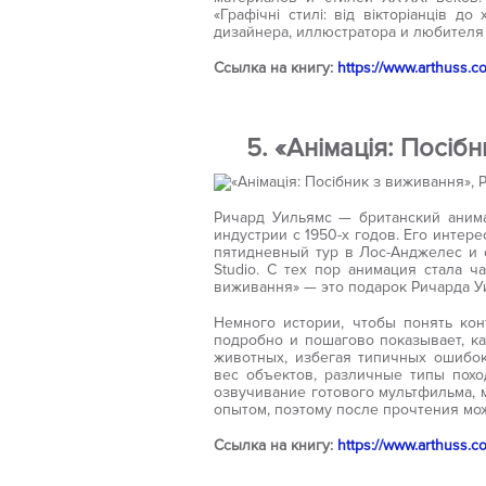
«Графічні стилі: від вікторіанців д
дизайнера, иллюстратора и любителя 
Ссылка на книгу:
https://www.arthuss.c
5. «Анімація: Посіб
Ричард Уильямс — британский анима
индустрии с 1950-х годов. Его интере
пятидневный тур в Лос-Анджелес и с
Studio. С тех пор анимация стала ч
виживання» — это подарок Ричарда 
Немного истории, чтобы понять кон
подробно и пошагово показывает, к
животных, избегая типичных ошибок.
вес объектов, различные типы поход
озвучивание готового мультфильма, 
опытом, поэтому после прочтения мо
Ссылка на книгу:
https://www.arthuss.c