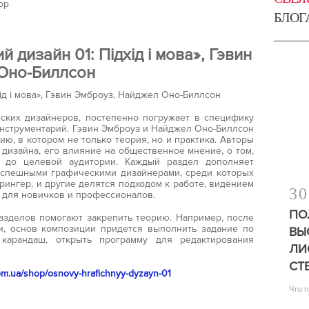
ор
БЛОГ
й дизайн 01: Підхід і мова», Гэвин
Оно-Биллсон
ских дизайнеров, постепенно погружает в специфику
нструментарий. Гэвин Эмброуз и Найджел Оно-Биллсон
ю, в котором не только теория, но и практика. Авторы
дизайна, его влияние на общественное мнение, о том,
 до целевой аудитории. Каждый раздел дополняет
успешными графическими дизайнерами, среди которых
рингер, и другие делятся подходом к работе, видением
30
 для новичков и профессионалов.
ПО
азделов помогают закрепить теорию. Например, после
и, основ композиции придется выполнить задание по
ВЫ
 карандаш, открыть программу для редактирования
ЛИ
СТ
com.ua/shop/osnovy-hrafichnyy-dyzayn-01
Что 