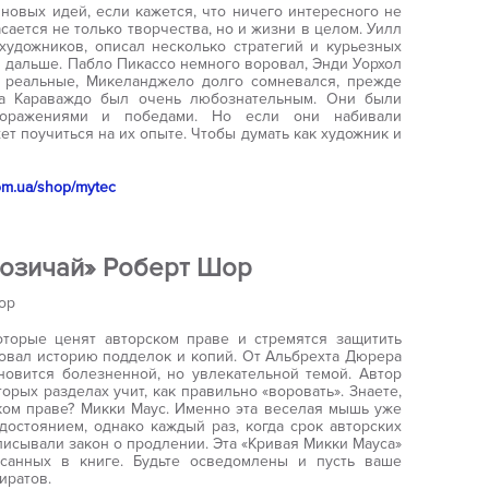
 новых идей, если кажется, что ничего интересного не
асается не только творчества, но и жизни в целом. Уилл
художников, описал несколько стратегий и курьезных
я дальше. Пабло Пикассо немного воровал, Энди Уорхол
 реальные, Микеланджело долго сомневался, прежде
а Караваждо был очень любознательным. Они были
оражениями и победами. Но если они набивали
т поучиться на их опыте. Чтобы думать как художник и
com.ua/shop/mytec
 позичай» Роберт Шор
оторые ценят авторском праве и стремятся защитить
овал историю подделок и копий. От Альбрехта Дюрера
новится болезненной, но увлекательной темой. Автор
орых разделах учит, как правильно «воровать». Знаете,
ком праве? Микки Маус. Именно эта веселая мышь уже
остоянием, однако каждый раз, когда срок авторских
писывали закон о продлении. Эта «Кривая Микки Мауса»
санных в книге. Будьте осведомлены и пусть ваше
иратов.