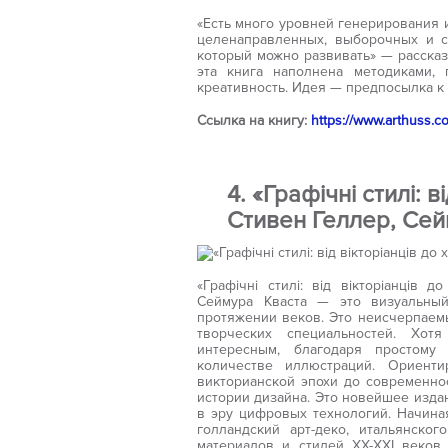
«Есть много уровней генерирования и
целенаправленных, выборочных и с
который можно развивать» — расска
эта книга наполнена методиками, 
креативность. Идея — предпосылка к 
Ссылка на книгу:
https://www.arthuss.
4. «Графічні стилі: в
Стивен Геллер, Сей
«Графічні стилі: від вікторіанців 
Сеймура Кваста — это визуальный
протяжении веков. Это неисчерпаем
творческих специальностей. Хот
интересным, благодаря простому
количестве иллюстраций. Ориент
викторианской эпохи до современно
истории дизайна. Это новейшее изда
в эру цифровых технологий. Начина
голландский арт-деко, итальянско
материалов и стилей ХХ-XXI веков.