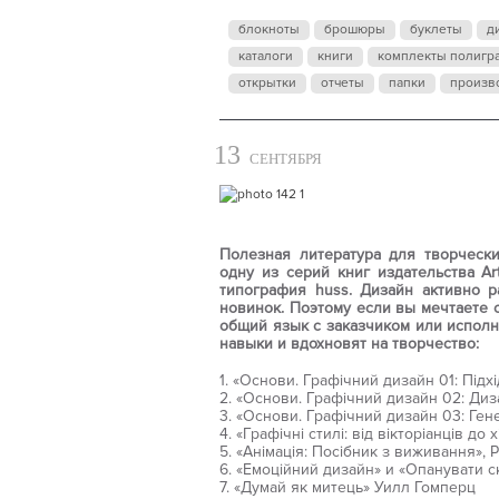
блокноты
брошюры
буклеты
д
каталоги
книги
комплекты полигр
открытки
отчеты
папки
произв
13
СЕНТЯБРЯ
Полезная литература для творческ
одну из серий книг издательства A
типография huss. Дизайн активно р
новинок. Поэтому если вы мечтаете 
общий язык с заказчиком или исполн
навыки и вдохновят на творчество:
1. «Основи. Графічний дизайн 01: Під
2. «Основи. Графічний дизайн 02: Ди
3. «Основи. Графічний дизайн 03: Ге
4. «Графічні стилі: від вікторіанців до
5. «Анімація: Посібник з виживання»,
6. «Емоційний дизайн» и «Опанувати 
7. «Думай як митець» Уилл Гомперц