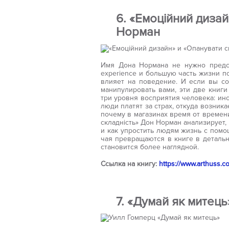
6. «Емоційний дизай
Норман
Имя Дона Нормана не нужно предст
experience и большую часть жизни по
влияет на поведение. И если вы соз
манипулировать вами, эти две книги
три уровня восприятия человека: ин
люди платят за страх, откуда возник
почему в магазинах время от времен
складність» Дон Норман анализирует
и как упростить людям жизнь с помо
чая превращаются в книге в деталь
становится более наглядной.
Ссылка на книгу:
https://www.arthuss.
7.
«Думай як митец