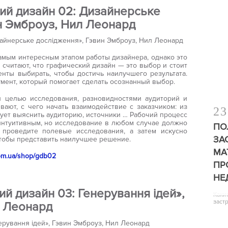
ний дизайн 02: Дизайнерське
н Эмброуз, Нил Леонард
амым интересным этапом работы дизайнера, однако это
 считают, что графический дизайн — это выбор и стоит
енты выбирать, чтобы достичь наилучшего результата.
умент, который помогает сделать осознанный выбор.
и целью исследования, разновидностями аудиторий и
вают, с чего начать взаимодействие с заказчиком: из
23
дует выяснить аудиторию, источники … Рабочий процесс
интуитивным, но исследование в любом случае должно
ПО
 проведите полевые исследования, а затем искусно
ЗА
чтобы представить наилучшее решение.
МА
com.ua/shop/gdb02
ПР
НЕ
ий дизайн 03: Генерування ідей»,
Каки
заст
л Леонард