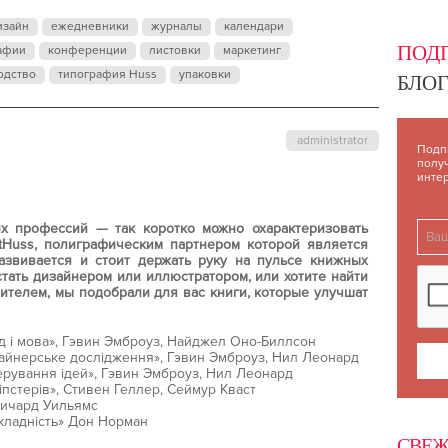
изайн
ежедневники
журналы
календари
ПОД
афии
конференции
листовки
маркетинг
одство
типография Huss
упаковки
БЛОГ
administrator
Подп
полу
инте
их профессий — так коротко можно охарактеризовать
rtHuss, полиграфическим партнером которой является
азвивается и стоит держать руку на пульсе книжных
стать дизайнером или иллюстратором, или хотите найти
ителем, мы подобрали для вас книги, которые улучшат
хід і мова», Гэвин Эмброуз, Найджел Оно-Биллсон
зайнерське дослідження», Гэвин Эмброуз, Нил Леонард
нерування ідей», Гэвин Эмброуз, Нил Леонард
 хіпстерів», Стивен Геллер, Сеймур Кваст
 Ричард Уильямс
складність» Дон Норман
СВЕЖ