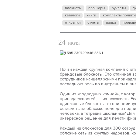
блокноты
брошюры
буклеты
д
каталоги
книги
комплекты полигр
открытки
отчеты
папки
произв
24
ИЮЛЯ
Почти каждая крупная компания счит
брендовые блокноты. Это отличная з
сотрудников канцелярскими принадл
последнюю роль во внутреннем и вн
Один из «подводных камней», с кото
принадлежностей, — их похожесть. Е
одинаковые блокноты, то они неминуе
оставлять на обложке поля для подпи
человека, а тетрадка школьника? Дл
интересное решение для печати фир
Каждый из блокнотов для 300 сотруд
обложке сеть из круглых надрезов, к