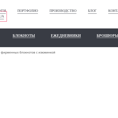
УГИ
ПОРТФОЛИО
ПРОИЗВОДСТВО
БЛОГ
КОНТ
UA
БЛОКНОТЫ
ЕЖЕДНЕВНИКИ
БРОШЮР
ь фирменных блокнотов с изюминкой
АТЬ ФИРМЕ
БЛОКНОТОВ 