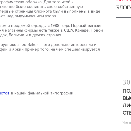
графическая обложка. Для того чтобы
статочно было составить свою собственную
БЛОГ
 первые страницы блокнота были выполнены в виде
ься над выдумыванием узора.
вом и продажей одежды с 1988 года. Первый магазин
дня магазины фирмы есть также в США, Канаде, Новой
ах, Бельгии и в других странах.
рудников Ted Baker — это довольно интересная и
фии и яркий пример того, на чем специализируется
30
ПО
нотов
в нашей фамильной типографии .
ВЫ
ЛИ
СТ
Что 