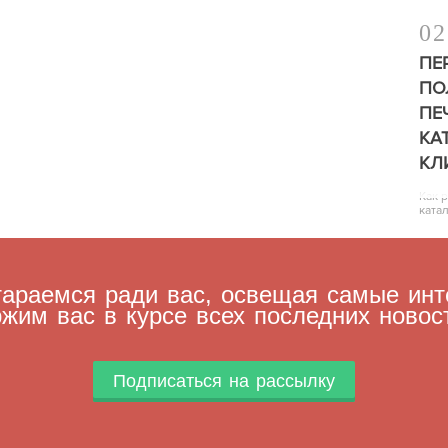
02
ПЕ
ПО
ПЕ
КА
КЛ
Как 
ката
араемся ради вас, освещая самые инт
жим вас в курсе всех последних новос
Подписаться на рассылку