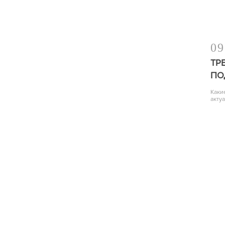
09
ТР
ПО
Каки
акту