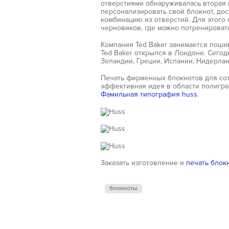
отверстиями обнаруживалась вторая 
персонализировать свой блокнот, до
комбинацию из отверстий. Для этого
черновиков, где можно потренироват
Компания Ted Baker занимается поши
Ted Baker открылся в Лондоне. Сего
Зеландии, Греции, Испании, Нидерланд
Печать фирменных блокнотов для сот
эффективная идея в области полигра
Фамильная типография huss
.
Заказать изготовление и
печать блок
блокноты