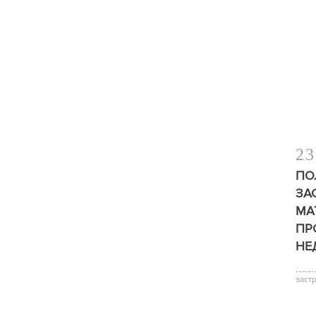
23
ПО
ЗА
МА
ПР
НЕ
Каки
заст