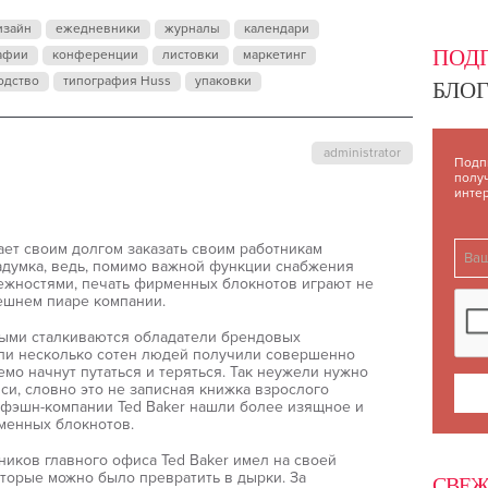
ИЗЮМИНКО
изайн
ежедневники
журналы
календари
ПОД
афии
конференции
листовки
маркетинг
одство
типография Huss
упаковки
БЛОГ
administrator
Подп
полу
инте
ает своим долгом заказать своим работникам
адумка, ведь, помимо важной функции снабжения
ежностями, печать фирменных блокнотов играют не
ешнем пиаре компании.
рыми сталкиваются обладатели брендовых
сли несколько сотен людей получили совершенно
мо начнут путаться и теряться. Так неужели нужно
си, словно это не записная книжка взрослого
я фэшн-компании Ted Baker нашли более изящное и
менных блокнотов.
ников главного офиса Ted Baker имел на своей
оторые можно было превратить в дырки. За
СВЕЖ