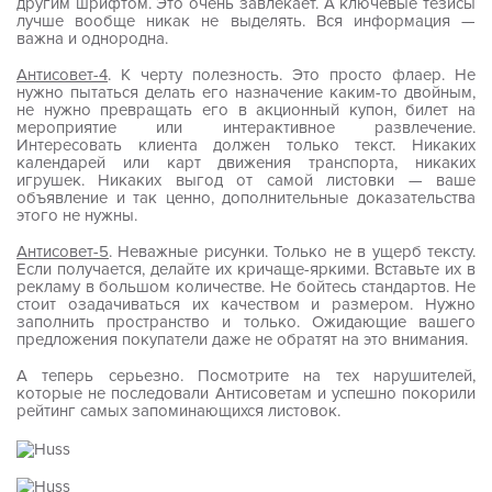
другим шрифтом. Это очень завлекает. А ключевые тезисы
лучше вообще никак не выделять. Вся информация —
важна и однородна.
Антисовет-4
. К черту полезность. Это просто флаер. Не
нужно пытаться делать его назначение каким-то двойным,
не нужно превращать его в акционный купон, билет на
мероприятие или интерактивное развлечение.
Интересовать клиента должен только текст. Никаких
календарей или карт движения транспорта, никаких
игрушек. Никаких выгод от самой листовки — ваше
объявление и так ценно, дополнительные доказательства
этого не нужны.
Антисовет-5
. Неважные рисунки. Только не в ущерб тексту.
Если получается, делайте их кричаще-яркими. Вставьте их в
рекламу в большом количестве. Не бойтесь стандартов. Не
стоит озадачиваться их качеством и размером. Нужно
заполнить пространство и только. Ожидающие вашего
предложения покупатели даже не обратят на это внимания.
А теперь серьезно. Посмотрите на тех нарушителей,
которые не последовали Антисоветам и успешно покорили
рейтинг самых запоминающихся листовок.