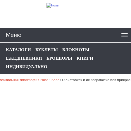
Меню
КАТАЛОГИ
БУКЛЕТЫ
БЛОКНОТЫ
ЕЖЕДНЕВНИКИ
БРОШЮРЫ
КНИГИ
ИНДИВИДУАЛЬНО
Фамильная типография Huss
\
Блог
\
О листовках и их разработке без прикрас
О ЛИСТОВКАХ И ИХ
РАЗРАБОТКЕ БЕЗ