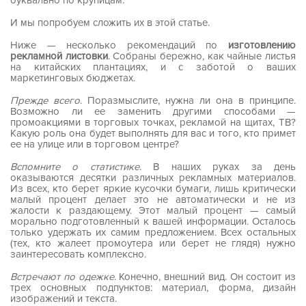
буквально по крупицам.
И мы попробуем сложить их в этой статье.
Ниже — несколько рекомендаций по
изготовлению
рекламной листовки
. Собраны бережно, как чайные листья
на китайских плантациях, и с заботой о ваших
маркетинговых бюджетах.
Прежде всего
. Поразмыслите, нужна ли она в принципе.
Возможно ли ее заменить другими способами —
промоакциями в торговых точках, рекламой на щитах, ТВ?
Какую роль она будет выполнять для вас и того, кто примет
ее на улице или в торговом центре?
Вспомните о статистике
. В наших руках за день
оказываются десятки различных рекламных материалов.
Из всех, кто берет яркие кусочки бумаги, лишь критически
малый процент делает это не автоматически и не из
жалости к раздающему. Этот малый процент — самый
морально подготовленный к вашей информации. Осталось
только удержать их самим предложением. Всех остальных
(тех, кто жалеет промоутера или берет не глядя) нужно
заинтересовать комплексно.
Встречают по одежке
. Конечно, внешний вид. Он состоит из
трех основных подпунктов: материал, форма, дизайн
изображений и текста.