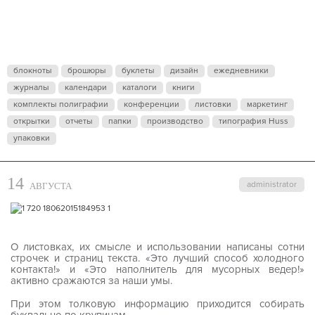
ПРИКРАС
блокноты
брошюры
буклеты
дизайн
ежедневники
журналы
календари
каталоги
книги
комплекты полиграфии
конференции
листовки
маркетинг
открытки
отчеты
папки
производство
типография Huss
упаковки
14
administrator
АВГУСТА
О листовках, их смысле и использовании написаны сотни
строчек и страниц текста. «Это лучший способ холодного
контакта!» и «Это наполнитель для мусорных ведер!»
активно сражаются за наши умы.
При этом толковую информацию приходится собирать