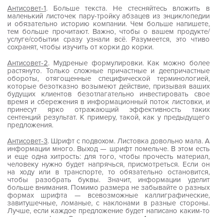
Антисовет-1
. Больше текста. Не стесняйтесь вложить в
маленький листочек пару-тройку абзацев из энциклопедии
и обязательно историю компании. Чем больше напишете,
тем больше прочитают. Важно, чтобы о вашем продукте/
услуге/событии сразу узнали всё. Разумеется, это чтиво
сохранят, чтобы изучить от корки до корки.
Антисовет-2
. Мудреные формулировки. Как можно более
растянуто. Только сложные причастные и деепричастные
обороты, отягощенные специфической терминологией,
которые безотказно возымеют действие, призывая ваших
будущих клиентов безотлагательно инвестировать свое
время и сбережения в информационный поток листовки, и
принесут ярко отражающий эффективность таких
сентенций результат. К примеру, такой, как у предыдущего
предложения.
Антисовет-3
. Шрифт с подвохом. Листовка довольно мала. А
информации много. Выход — шрифт помельче. В этом есть
и еще одна хитрость: для того, чтобы прочесть материал,
человеку нужно будет напрячься, присмотреться. Если он
на ходу или в транспорте, то обязательно остановится,
чтобы разобрать буквы. Значит, информации уделит
больше внимания. Помимо размера не забывайте о разных
формах шрифта — всевозможные каллиграфические,
завитушечные, ломаные, с наклонами в разные стороны.
Лучше, если каждое предложение будет написано каким-то