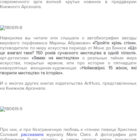
современного арта волной крутых новинок в преддверии
Книжного Арсенала.
Наверняка вы читали или слышали о автобиографии звезды
мирового перфоманса Марины Абрамович
«Пройти крізь стіни»
,
путеводителе по миру искусства периода от Моне до Бэнкси
«Що
це взагалі таке? 150 років сучасного мистецтва в одній пілюлі»
,
арт-детективе
«Замах на мистецтво»
о реальных тайнах мира
искусства, покрытых мраком, или про истории о пятнадцати
невероятных женщинах-художницах «
Неймовірні. 15 жінок, які
творили мистецтво та історію».
И о многих других книгах издательства ArtHuss, представленных
на Книжном Арсенале.
Про них, и про безграничную любовь к чтению певица Христина
Соловий
рассказала
журналу Marie Claire. А фотографии для
публикации были отсняты в самом сердце магии процессов