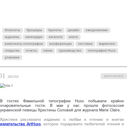
УКРАИНСКО
ПЕВИЦЫ
блокноты
брошюры
буклеты
дизайн
ежедневники
журналы
ХРИCТИНЫ
календари
каталоги
книги
комплекты полиграфии
конференции
листовки
маркетинг
открытки
отчеты
папки
производство
типография Huss
СОЛОВИЙ
упаковки
01
administrator
ИЮЛЯ
В гостях Фамильной типографии Huss побывали крайне
очаровательные гости. В мае у нас прошла фотосессия
украинской певицы Христины Соловий для журнала Marie Claire.
Христина рассказала изданию о любви к чтению и книгах
издательства ArtHuss
, которое порадовало любителей чтения и