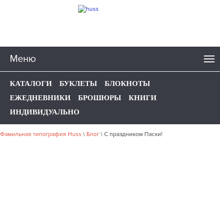
Меню
КАТАЛОГИ
БУКЛЕТЫ
БЛОКНОТЫ
ЕЖЕДНЕВНИКИ
БРОШЮРЫ
КНИГИ
ИНДИВИДУАЛЬНО
Фамильная типография Huss
\
Блог
\
С праздником Пасхи!
С ПРАЗДНИКОМ ПАСХИ!