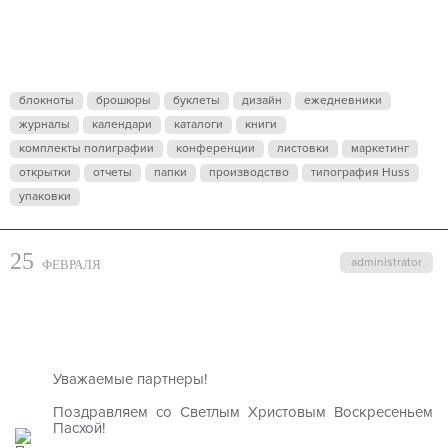
блокноты
брошюры
буклеты
дизайн
ежедневники
журналы
календари
каталоги
книги
комплекты полиграфии
конференции
листовки
маркетинг
открытки
отчеты
папки
производство
типография Huss
упаковки
25
administrator
ФЕВРАЛЯ
Уважаемые партнеры!
Поздравляем со Светлым Христовым Воскресеньем
Пасхой!