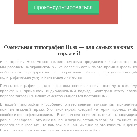
Проконсультироваться
Фамильная типография Huss — для самых важных
тиражей
!
В типографии Huss можно заказать печатную продукцию любой сложности.
Мы работаем на украинском рынке более 15 лет и за это время выросли из
небольшого предприятия в серьезный бизнес, предоставляющий
полиграфические услуги наивысшего качества.
Печать полиграфии — наша основная специализация, поэтому к каждому
проекту мы применяем индивидуальный подход. Благодаря этому после
первого заказа 86% наших клиентов становятся постоянными.
В нашей типографии к особенно ответственным заказам мы применяем
понятие «важный тираж». Это такой тираж, который не терпит промедлений,
ошибок и непрофессионализма. Если вам нужно успеть напечатать продукцию
ровно к определенному дню или ваша задача настолько сложная, что никто не
берется ее выполнить, то вам точно к нам. Именно за это клиенты и ценят
Huss — на нас точно можно положиться и спать спокойно.