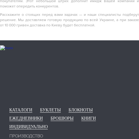
покупателям. Этот небольшой штрих дополнит имидж вашей компании и
поможет опередить конкурентов.
Расскажите о стоящих перед вами задачах — и наши специалисты подберут
решение. Мы доставляем готовую продукцию по всей Украине, а при заказе
от 10 000 гривен доставка по Киеву будет бесплатной.
КАТАЛОГИ
БУКЛЕТЫ
БЛОКНОТЫ
ЕЖЕДНЕВНИКИ
БРОШЮРЫ
КНИГИ
ИНДИВИДУАЛЬНО
ПРОИЗВОДСТВО