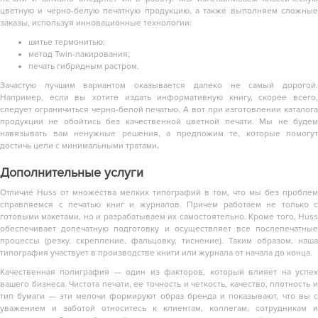
цветную и черно-белую печатную продукцию, а также выполняем сложные
заказы, используя инновационные технологии:
шитье термонитью;
метод Twin-лакирования;
печать гибридным растром.
Зачастую лучшим вариантом оказывается далеко не самый дорогой.
Например, если вы хотите издать информативную книгу, скорее всего,
следует ограничиться черно-белой печатью. А вот при изготовлении каталога
продукции не обойтись без качественной цветной печати. Мы не будем
навязывать вам ненужные решения, а предложим те, которые помогут
достичь цели с минимальными тратами
.
Дополнительные услуги
Отличие Huss от множества мелких типографий в том, что мы без проблем
справляемся с печатью книг и журналов. Причем работаем не только с
готовыми макетами, но и разрабатываем их самостоятельно. Кроме того, Huss
обеспечивает допечатную подготовку и осуществляет все послепечатные
процессы (резку, скрепление, фальцовку, тиснение). Таким образом, наша
типография участвует в производстве книги или журнала от начала до конца.
Качественная полиграфия — один из факторов, который влияет на успех
вашего бизнеса. Чистота печати, ее точность и четкость, качество, плотность и
тип бумаги — эти мелочи формируют образ бренда и показывают, что вы с
уважением и заботой относитесь к клиентам, коллегам, сотрудникам и