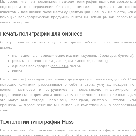
Мы верим, что при правильном подходе полиграфия является серьезным
подспорьем в продвижении бизнеса, помогает в привлечении новых
клиентов и повышении лояльности существующих. Если вы не знаете, как с
помощью полиграфической продукции выйти на новый рынок, спросите у
наших экспертов.
Печать полиграфии для бизнеса
Спектр полиграфических услуг, с которыми работает Huss, максимально
широк:
полноцветные периодические издания (журналы,
брошюры
,
буклеты
);
рекламная полиграфия (календари, листовки, плакаты);
офисная полиграфия (
блокноты
, папки);
книги
.
Наша типография создает рекламную продукцию для разных индустрий. С ее
помощью компании рассказывают о себе и своих услугах, поздравляют
коллег, партнеров и сотрудников с праздниками, информируют о
предстоящих мероприятиях и новостях. В зависимости от поставленных задач
это могут быть тетради, блокноты, календари, листовки,
каталоги
или
брошюры — любое решение мы выполним качественно и в оговоренный
срок.
Технологии типографии Huss
Наша компания беспрерывно следит за новшествами в сфере технологий
печати и активно внедряет их в работу. Мы изготавливаем классическую