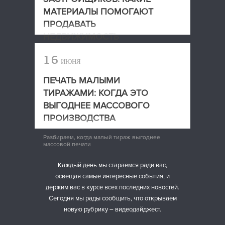
МАТЕРИАЛЫ ПОМОГАЮТ
ПРОДАВАТЬ
НЕДВИЖИМОСТЬ
Какие печатные материалы помогают
16
ИЮНЯ
застройщикам продавать недвижимость
ПЕЧАТЬ МАЛЫМИ
ТИРАЖАМИ: КОГДА ЭТО
ВЫГОДНЕЕ МАССОВОГО
ПРОИЗВОДСТВА
Разбираем, когда малый тираж выгоднее
массовой печати
Каждый день мы стараемся ради вас,
освещая самые интересные события, и
держим вас в курсе всех последних новостей.
Сегодня мы рады сообщить, что открываем
новую рубрику – видеодайджест.