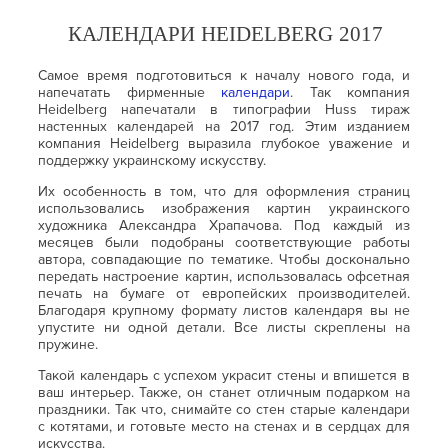
КАЛЕНДАРИ HEIDELBERG 2017
Самое время подготовиться к началу нового года, и
напечатать фирменные
календари
. Так компания
Heidelberg напечатали в типографии Huss тираж
настенных календарей на 2017 год. Этим изданием
компания Heidelberg выразила глубокое уважение и
поддержку украинскому искусству.
Их особенность в том, что для оформления страниц
использовались изображения картин украинского
художника Александра Храпачова. Под каждый из
месяцев были подобраны соответствующие работы
автора, совпадающие по тематике. Чтобы досконально
передать настроение картин, использовалась офсетная
печать на бумаге от европейских производителей.
Благодаря крупному формату листов календаря вы не
упустите ни одной детали. Все листы скреплены на
пружине.
Такой календарь с успехом украсит стены и впишется в
ваш интерьер. Также, он станет отличным подарком на
праздники. Так что, снимайте со стен старые календари
с котятами, и готовьте место на стенах и в сердцах для
искусства.