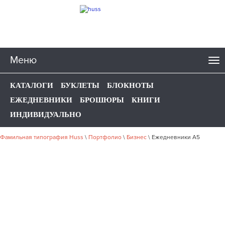
Меню
КАТАЛОГИ
БУКЛЕТЫ
БЛОКНОТЫ
ЕЖЕДНЕВНИКИ
БРОШЮРЫ
КНИГИ
ИНДИВИДУАЛЬНО
Фамильная типография Huss
\
Портфолио
\
Бизнес
\
Ежедневники А5
НАШЕ ПОРТФОЛИО