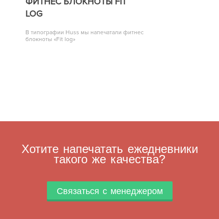
ФИТНЕС БЛОКНОТЫ FIT
LOG
В типографии Huss мы напечатали фитнес
блокноты «Fit log»
Хотите напечатать ежедневники
такого же качества?
Связаться с менеджером