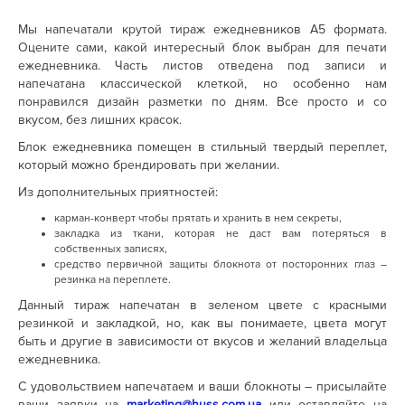
Мы напечатали крутой тираж ежедневников А5 формата.
Оцените сами, какой интересный блок выбран для печати
ежедневника. Часть листов отведена под записи и
напечатана классической клеткой, но особенно нам
понравился дизайн разметки по дням. Все просто и со
вкусом, без лишних красок.
Блок ежедневника помещен в стильный твердый переплет,
который можно брендировать при желании.
Из дополнительных приятностей:
карман-конверт чтобы прятать и хранить в нем секреты,
закладка из ткани, которая не даст вам потеряться в
собственных записях,
средство первичной защиты блокнота от посторонних глаз –
резинка на переплете.
Данный тираж напечатан в зеленом цвете с красными
резинкой и закладкой, но, как вы понимаете, цвета могут
быть и другие в зависимости от вкусов и желаний владельца
ежедневника.
С удовольствием напечатаем и ваши блокноты – присылайте
ваши заявки на
marketing@huss.com.ua
или оставляйте на