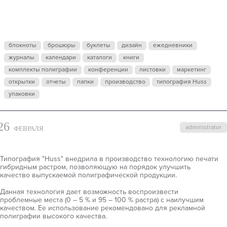
ВОЗМОЖНОС
ТИПОГРАФИ
блокноты
брошюры
буклеты
дизайн
ежедневники
журналы
календари
"HUSS"
каталоги
книги
комплекты полиграфии
конференции
листовки
маркетинг
открытки
отчеты
папки
производство
типография Huss
упаковки
26
administrator
ФЕВРАЛЯ
Типография "Huss" внедрила в производство технологию печати
гибридным растром, позволяющую на порядок улучшить
качество выпускаемой полиграфической продукции.
Данная технология дает возможность воспроизвести
проблемные места (0 – 5 % и 95 – 100 % растра) с наилучшим
качеством. Ее использование рекомендовано для рекламной
полиграфии высокого качества.