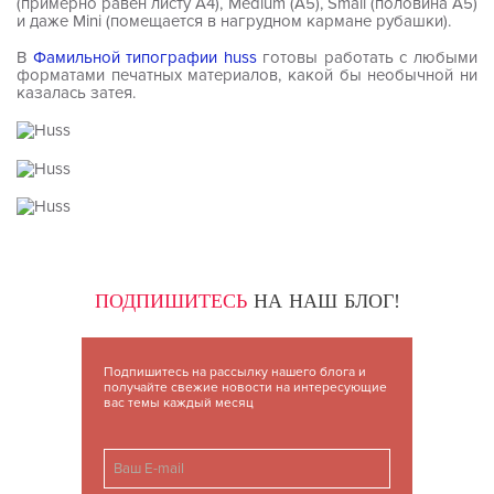
(примерно равен листу А4), Medium (A5), Small (половина А5)
и даже Mini (помещается в нагрудном кармане рубашки).
В
Фамильной типографии huss
готовы работать с любыми
форматами печатных материалов, какой бы необычной ни
казалась затея.
ПОДПИШИТЕСЬ
НА НАШ БЛОГ!
Подпишитесь на рассылку нашего блога и
получайте свежие новости на интересующие
вас темы каждый месяц