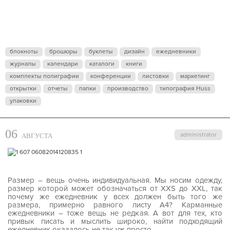
блокноты
брошюры
буклеты
дизайн
ежедневники
журналы
календари
каталоги
книги
комплекты полиграфии
конференции
листовки
маркетинг
открытки
отчеты
папки
производство
типография Huss
упаковки
06
administrator
АВГУСТА
Размер – вещь очень индивидуальная. Мы носим одежду,
размер которой может обозначаться от XXS до XXL, так
почему же ежедневник у всех должен быть того же
размера, примерно равного листу А4? Карманные
ежедневники – тоже вещь не редкая. А вот для тех, кто
привык писать и мыслить широко, найти подходящий
ежедневник оказалось не так уж просто.