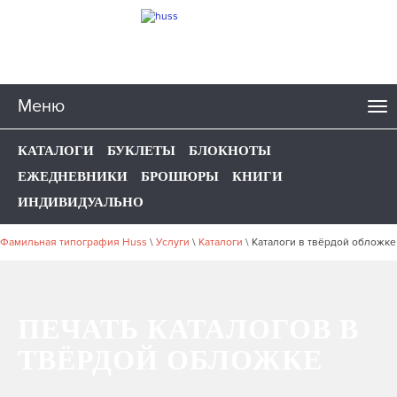
Меню
КАТАЛОГИ
БУКЛЕТЫ
БЛОКНОТЫ
ЕЖЕДНЕВНИКИ
БРОШЮРЫ
КНИГИ
ИНДИВИДУАЛЬНО
Фамильная типография Huss
\
Услуги
\
Каталоги
\
Каталоги в твёрдой обложке
ПЕЧАТЬ КАТАЛОГОВ В
ТВЁРДОЙ ОБЛОЖКЕ