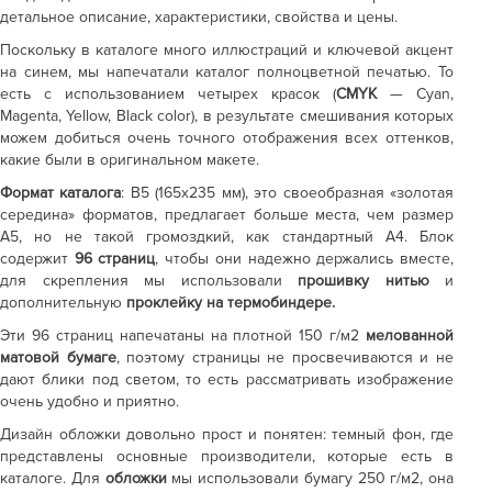
детальное описание, характеристики, свойства и цены.
Поскольку в каталоге много иллюстраций и ключевой акцент
на синем, мы напечатали каталог полноцветной печатью. То
есть с использованием четырех красок (
CMYK
— Cyan,
Magenta, Yellow, Black color), в результате смешивания которых
можем добиться очень точного отображения всех оттенков,
какие были в оригинальном макете.
Формат каталога
: B5 (165х235 мм), это своеобразная «золотая
середина» форматов, предлагает больше места, чем размер
A5, но не такой громоздкий, как стандартный А4. Блок
содержит
96 страниц
, чтобы они надежно держались вместе,
для скрепления мы использовали
прошивку нитью
и
дополнительную
проклейку на термобиндере.
Эти 96 страниц напечатаны на плотной 150 г/м2
мелованной
матовой бумаге
, поэтому страницы не просвечиваются и не
дают блики под светом, то есть рассматривать изображение
очень удобно и приятно.
Дизайн обложки довольно прост и понятен: темный фон, где
представлены основные производители, которые есть в
каталоге. Для
обложки
мы использовали бумагу 250 г/м2, она