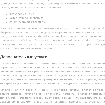
цветную и черно-белую печатную продукцию, а также выполняем сложные
заказы, используя инновационные технологии:
шитье термонитью;
метод Twin-лакирования;
печать гибридным растром.
Зачастую лучшим вариантом оказывается далеко не самый дорогой.
Например, если вы хотите издать информативную книгу, скорее всего,
следует ограничиться черно-белой печатью. А вот при изготовлении каталога
продукции не обойтись без качественной цветной печати. Мы не будем
навязывать вам ненужные решения, а предложим те, которые помогут
достичь цели с минимальными тратами
.
Дополнительные услуги
Отличие Huss от множества мелких типографий в том, что мы без проблем
справляемся с печатью книг и журналов. Причем работаем не только с
готовыми макетами, но и разрабатываем их самостоятельно. Кроме того, Huss
обеспечивает допечатную подготовку и осуществляет все послепечатные
процессы (резку, скрепление, фальцовку, тиснение). Таким образом, наша
типография участвует в производстве книги или журнала от начала до конца.
Качественная полиграфия — один из факторов, который влияет на успех
вашего бизнеса. Чистота печати, ее точность и четкость, качество, плотность и
тип бумаги — эти мелочи формируют образ бренда и показывают, что вы с
уважением и заботой относитесь к клиентам, коллегам, сотрудникам и