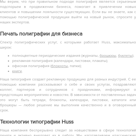
Мы верим, что при правильном подходе полиграфия является серьезным
подспорьем в продвижении бизнеса, помогает в привлечении новых
клиентов и повышении лояльности существующих. Если вы не знаете, как с
помощью полиграфической продукции выйти на новый рынок, спросите у
наших экспертов.
Печать полиграфии для бизнеса
Спектр полиграфических услуг, с которыми работает Huss, максимально
широк:
полноцветные периодические издания (журналы,
брошюры
,
буклеты
);
рекламная полиграфия (календари, листовки, плакаты);
офисная полиграфия (
блокноты
, папки);
книги
.
Наша типография создает рекламную продукцию для разных индустрий. С ее
помощью компании рассказывают о себе и своих услугах, поздравляют
коллег, партнеров и сотрудников с праздниками, информируют о
предстоящих мероприятиях и новостях. В зависимости от поставленных задач
это могут быть тетради, блокноты, календари, листовки,
каталоги
или
брошюры — любое решение мы выполним качественно и в оговоренный
срок.
Технологии типографии Huss
Наша компания беспрерывно следит за новшествами в сфере технологий
печати и активно внедряет их в работу. Мы изготавливаем классическую