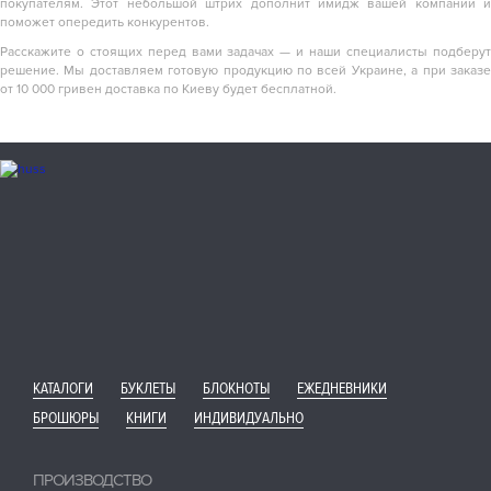
покупателям. Этот небольшой штрих дополнит имидж вашей компании и
поможет опередить конкурентов.
Расскажите о стоящих перед вами задачах — и наши специалисты подберут
решение. Мы доставляем готовую продукцию по всей Украине, а при заказе
от 10 000 гривен доставка по Киеву будет бесплатной.
КАТАЛОГИ
БУКЛЕТЫ
БЛОКНОТЫ
ЕЖЕДНЕВНИКИ
БРОШЮРЫ
КНИГИ
ИНДИВИДУАЛЬНО
ПРОИЗВОДСТВО