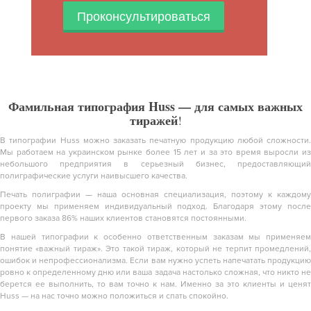
Проконсультироваться
Фамильная типография Huss — для самых важных
тиражей
!
В типографии Huss можно заказать печатную продукцию любой сложности.
Мы работаем на украинском рынке более 15 лет и за это время выросли из
небольшого предприятия в серьезный бизнес, предоставляющий
полиграфические услуги наивысшего качества.
Печать полиграфии — наша основная специализация, поэтому к каждому
проекту мы применяем индивидуальный подход. Благодаря этому после
первого заказа 86% наших клиентов становятся постоянными.
В нашей типографии к особенно ответственным заказам мы применяем
понятие «важный тираж». Это такой тираж, который не терпит промедлений,
ошибок и непрофессионализма. Если вам нужно успеть напечатать продукцию
ровно к определенному дню или ваша задача настолько сложная, что никто не
берется ее выполнить, то вам точно к нам. Именно за это клиенты и ценят
Huss — на нас точно можно положиться и спать спокойно.