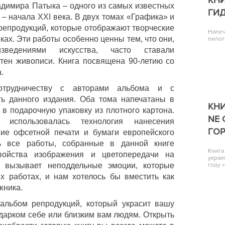
адимира Патыка – одного из самых известных
ГИ
– начала
XXI
века. В двух томах «Графика» и
репродукций, которые отображают творческие
Напеч
ках. Эти работы особенно ценны тем, что они,
пилот
зведениями искусства, часто ставали
тен живописи. Книга посвящена 90-летию со
.
рудничеству с авторами альбома и с
ть данного издания. Оба тома напечатаны в
КНИ
в подарочную упаковку из плотного картона.
NE 
использовалась технология нанесения
ГО
ние офсетной печати и бумаги европейского
ть все работы, собранные в данной книге
Книга
войства изображения и цветопередачи на
украи
и вызывает неподдельные эмоции, которые
году 
х работах, и нам хотелось бы вместить как
жника.
альбом репродукций, который украсит вашу
дарком себе или близким вам людям. Открыть