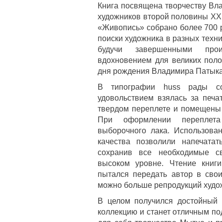
Книга посвящена творчеству Вл
художников второй половины
XX
«Живопись» собрано более 700 
поиски художника в разных техни
будучи завершенными прои
вдохновением для великих поло
дня рождения Владимира Патыка
В типографии
huss
рады сот
удовольствием взялась за печа
твердом переплете и помещены 
При оформлении переплета 
выборочного лака. Использова
качества позволили напечата
сохранив все необходимые с
высоком уровне. Чтение книг
пытался передать автор в свои
можно больше репродукций худо
В целом получился достойный 
коллекцию и станет отличным по