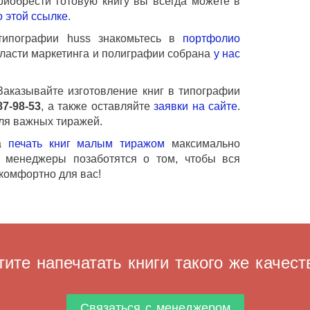
риобрести готовую книгу вы всегда можете в
о этой ссылке
.
типографии huss знакомьтесь в
портфолио
оласти маркетинга и полиграфии собрана
у нас
Заказывайте изготовление книг в типографии
87-98-53
, а также оставляйте
заявки на сайте
.
ля важных тиражей.
а
печать книг малым тиражом
максимально
 менеджеры позаботятся о том, чтобы вся
комфортно для вас!
тите напечатать книги такого же качест
Связаться с менеджером