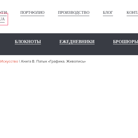
УГИ
ПОРТФОЛИО
ПРОИЗВОДСТВО
БЛОГ
КОНТ
UA
БЛОКНОТЫ
ЕЖЕДНЕВНИКИ
БРОШЮР
\
Искусство
\
Книга В. Патык «Графика. Живопись»
ШЕ ПОРТФО