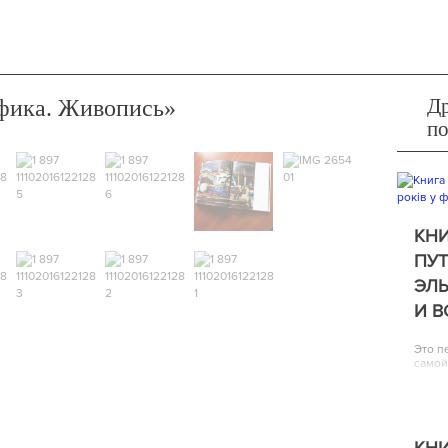
Др
афика. Живопись»
п
КНИ
ПУТ
ЭЛЬ
И 
Это п
самой
КНИ