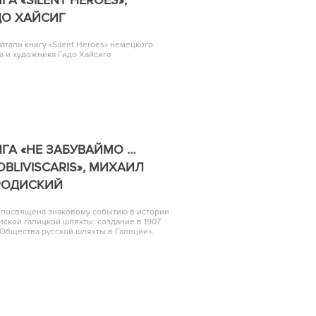
ДО ХАЙСИГ
атали книгу «Silent Heroes» немецкого
а и художника Гидо Хайсига
ГА «НЕ ЗАБУВАЙМО …
OBLIVISCARIS», МИХАИЛ
РОДИСКИЙ
 посвящена знаковому событию в истории
нской галицкой шляхты: создание в 1907
«Общества русской шляхты в Галиции».