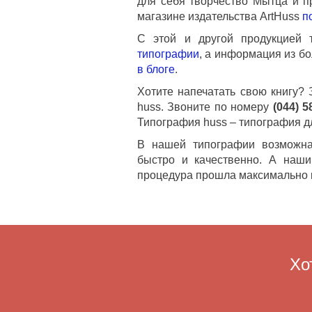
для себя творчество Мытца и п
магазине издательства
ArtHuss
п
С этой и другой продукцией 
типографии
, а информация из б
в блоге
.
Хотите напечатать свою книгу? 
huss
. Звоните по номеру
(044) 5
Типография
huss
– типография д
В нашей типографии возможн
быстро и качественно. А наши
процедура прошла максимально 
Хо