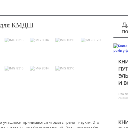
Др
 для КМДШ
п
КНИ
ПУТ
ЭЛЬ
И 
Это п
самой
КНИ
е учащиеся принимаются «грызть гранит науки». Это