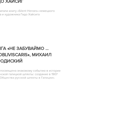
ДО ХАЙСИГ
атали книгу «Silent Heroes» немецкого
а и художника Гидо Хайсига
ГА «НЕ ЗАБУВАЙМО …
OBLIVISCARIS», МИХАИЛ
РОДИСКИЙ
 посвящена знаковому событию в истории
нской галицкой шляхты: создание в 1907
«Общества русской шляхты в Галиции».