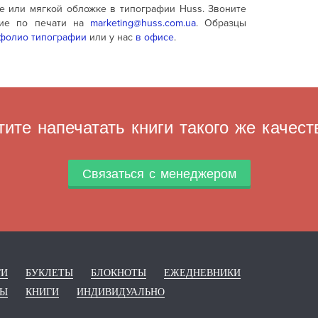
те или мягкой обложке в типографии Huss. Звоните
ие по печати на
marketing@huss.com.ua
. Образцы
фолио типографии
или у нас
в офисе
.
тите напечатать книги такого же качест
Связаться с менеджером
ГИ
БУКЛЕТЫ
БЛОКНОТЫ
ЕЖЕДНЕВНИКИ
РЫ
КНИГИ
ИНДИВИДУАЛЬНО