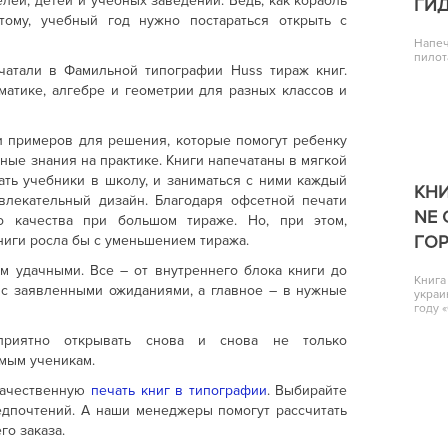
лей, детей и учебных заведений. Ведь, как корабль
ГИ
тому, учебный год нужно постараться открыть с
Напеч
пилот
чатали в Фамильной типографии Huss тираж книг.
матике, алгебре и геометрии для разных классов и
 и примеров для решения, которые помогут ребенку
ные знания на практике. Книги напечатаны в мягкой
ать учебники в школу, и заниматься с ними каждый
КНИ
влекательный дизайн. Благодаря офсетной печати
NE 
го качества при большом тираже. Но, при этом,
ГО
ниги росла бы с уменьшением тиража.
м удачными. Все – от внутреннего блока книги до
Книга
 с заявленными ожиданиями, а главное – в нужные
украи
году 
приятно открывать снова и снова не только
амым ученикам.
качественную
печать книг в типографии
. Выбирайте
едпочтений. А наши менеджеры помогут рассчитать
го заказа.