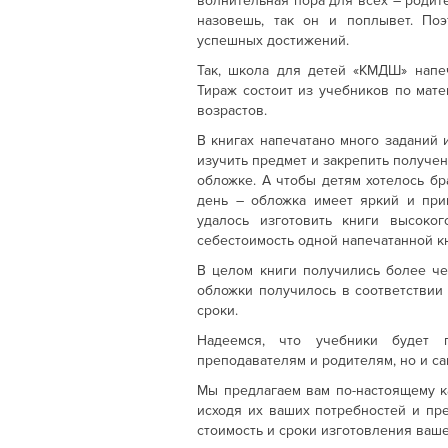
волнительная пора для всех – родите
назовешь, так он и поплывет. Поэ
успешных достижений.
Так, школа для детей «КМДШ» напе
Тираж состоит из учебников по мате
возрастов.
В книгах напечатано много заданий
изучить предмет и закрепить получен
обложке. А чтобы детям хотелось бр
день – обложка имеет яркий и при
удалось изготовить книги высоко
себестоимость одной напечатанной к
В целом книги получились более че
обложки получилось в соответствии
сроки.
Надеемся, что учебники будет 
преподавателям и родителям, но и с
Мы предлагаем вам по-настоящему 
исходя их ваших потребностей и пр
стоимость и сроки изготовления ваше